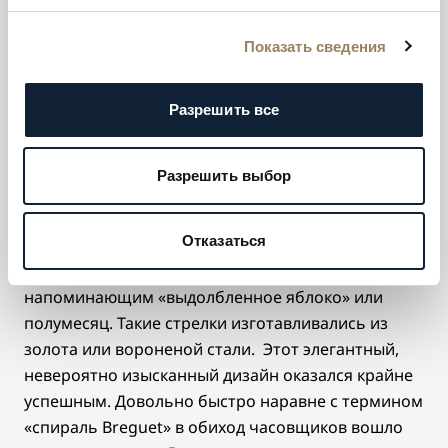
затрудняло считывание показаний. С самого
начала Абрахам-Луи Бреге задался целью
Показать сведения
рационализировать не только часовую механику,
но и внешнее оформление часов. Поскольку
Разрешить все
стрелки являются ключевым элементом часов –
как в функциональном, так и в эстетическом
плане, – неудивительно, что Бреге уделял им
Разрешить выбор
особое внимание. Вначале он использовал
золотые английские стрелки, а в 1783 году
Отказаться
придумал принципиально новую форму, со
смещенным наконечником в виде круга,
напоминающим «выдолбленное яблоко» или
полумесяц. Такие стрелки изготавливались из
золота или вороненой стали. Этот элегантный,
невероятно изысканный дизайн оказался крайне
успешным. Довольно быстро наравне с термином
«спираль Breguet» в обиход часовщиков вошло