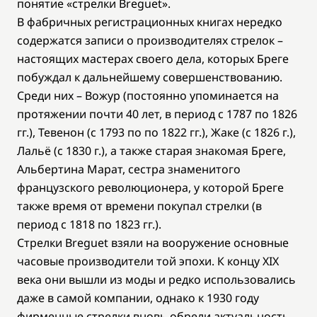
понятие «стрелки Breguet».
В фабричных регистрационных книгах нередко
содержатся записи о производителях стрелок –
настоящих мастерах своего дела, которых Бреге
побуждал к дальнейшему совершенствованию.
Среди них – Вожур (постоянно упоминается на
протяжении почти 40 лет, в период с 1787 по 1826
гг.), Тевенон (с 1793 по по 1822 гг.), Жаке (с 1826 г.),
Лальё (с 1830 г.), а также старая знакомая Бреге,
Альбертина Марат, сестра знаменитого
французского революционера, у которой Бреге
также время от времени покупал стрелки (в
период с 1818 по 1823 гг.).
Стрелки Breguet взяли на вооружение основные
часовые производители той эпохи. К концу XIX
века они вышли из моды и редко использовались
даже в самой компании, однако к 1930 году
фирменные стрелки вновь обрели актуальность.