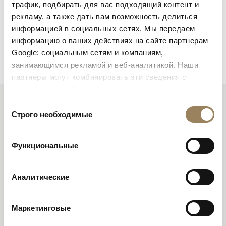
трафик, подбирать для вас подходящий контент и
рекламу, а также дать вам возможность делиться
информацией в социальных сетях. Мы передаем
информацию о ваших действиях на сайте партнерам
Google: социальным сетям и компаниям,
занимающимся рекламой и веб-аналитикой. Наши
партнеры могут комбинировать эти сведения с
предоставленной вами информацией, а также
данными, которые они получили при использовании
Выбор
СТРЕЛКИ СО СМЕЩЕННЫМИ
вами их сервисов.
Строго необходимые
согласия
НАКОНЕЧНИКАМИ В ФОРМЕ
Функциональные
ЯБЛОКА
Аналитические
В то время стрелки часов чаще всего делали
короткими, широкими, с обильным декором, что
Маркетинговые
значительно утяжеляло дизайн циферблата и