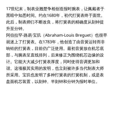
17世纪末，制表业翘楚争相创造报时腕表，让佩戴者于
黑暗中知悉时间。约在1680年，初代打簧表终于面世。
此后，制表师们不断改良，将打簧表的精确度从刻钟提
升至分钟。
阿伯拉罕-路易·宝玑（Abraham-Louis Breguet）也很早
就迷上了打簧表。在1783年，他创造了由音簧运转而非
响铃的打簧表，目前仍广泛使用。最初音簧放在机芯底
部，与腕表呈直线排列，后来修正为围绕机芯边缘的设
计。它能大大减少打簧表厚度，同时使得音调更加和
谐。这项极其实用的发明，也立刻被许多当代制表大师
所采用。宝玑也发明了多种打簧表的打簧机制，或是表
盘面机芯装置，以刻钟、半刻钟和分钟为报时单位。