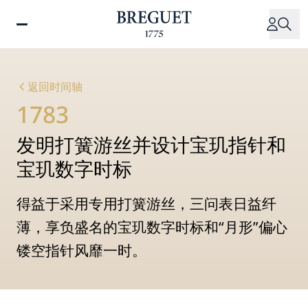
跳
转
到
主
要
返回时间轴
内
1783
容
发明打簧游丝并设计宝玑指针和
宝玑数字时标
得益于采用专用打簧游丝，三问表日益纤
薄，享负盛名的宝玑数字时标和“月形”偏心
镂空指针风靡一时。