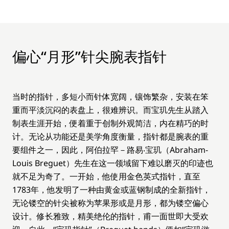
偏心“月形”针尖腕表指针
当时的指针，多短小而针体宽阔，镶饰繁杂，安装在笨
重而平淡沉闷的表盘上，很难辨识。而宝玑先生从踏入
制表生涯开始，便着重于创制外观简洁，内在精巧的时
计。无论从功能还是美学角度衡量，指针都是腕表的重
要组件之一，因此，阿伯拉罕－路易‧宝玑（Abraham-
Louis Breguet）先生在这一领域留下难以磨灭的印迹也
就不足为奇了。一开始，他使用金色英式指针，直至
1783年，他发明了一种由黄金或蓝钢制成的全新指针，
无论镂空的针尖被称为苹果形或是月形，都为镂空偏心
设计。修长雅致，精美绝伦的指针，甫一面世即大受欢