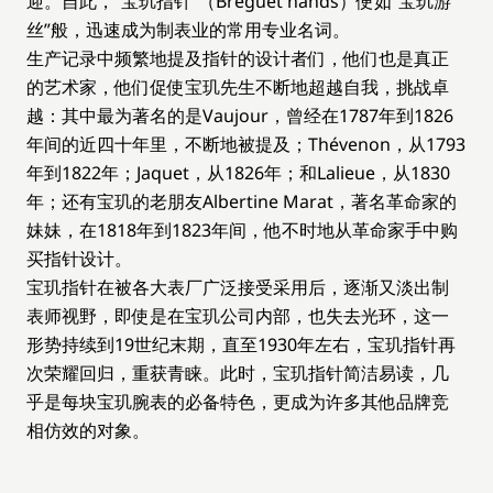
迎。自此，“宝玑指针”（Breguet hands）便如“宝玑游
丝”般，迅速成为制表业的常用专业名词。
生产记录中频繁地提及指针的设计者们，他们也是真正
的艺术家，他们促使宝玑先生不断地超越自我，挑战卓
越：其中最为著名的是Vaujour，曾经在1787年到1826
年间的近四十年里，不断地被提及；Thévenon，从1793
年到1822年；Jaquet，从1826年；和Lalieue，从1830
年；还有宝玑的老朋友Albertine Marat，著名革命家的
妹妹，在1818年到1823年间，他不时地从革命家手中购
买指针设计。
宝玑指针在被各大表厂广泛接受采用后，逐渐又淡出制
表师视野，即使是在宝玑公司内部，也失去光环，这一
形势持续到19世纪末期，直至1930年左右，宝玑指针再
次荣耀回归，重获青睐。此时，宝玑指针简洁易读，几
乎是每块宝玑腕表的必备特色，更成为许多其他品牌竞
相仿效的对象。