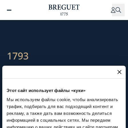
Перейти
к
основному
содержанию
1793
Переезд Абрахама-Луи
Бреге в Швейцарию во
Этот сайт использует файлы «куки»
время Великой
Мы используем файлы cookie, чтобы анализировать
трафик, подбирать для вас подходящий контент и
французской
рекламу, а также дать вам возможность делиться
информацией в социальных сетях. Мы передаем
информацию о ваших действиях на сайте партнерам