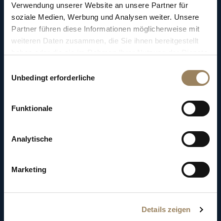
Revolution
Verwendung unserer Website an unsere Partner für
soziale Medien, Werbung und Analysen weiter. Unsere
Partner führen diese Informationen möglicherweise mit
Der Uhrmacher flüchtete bis 1795 in sein
weiteren Daten zusammen, die Sie ihnen bereitgestellt
Heimatland und leitete trotz der Entfernung
haben oder die sie im Rahmen Ihrer Nutzung der Dienste
das, was von seiner Pariser Werkstatt übrig
gesammelt haben.
Einwilligungsauswahl
geblieben war.
Unbedingt erforderliche
Funktionale
Analytische
Marketing
Details zeigen