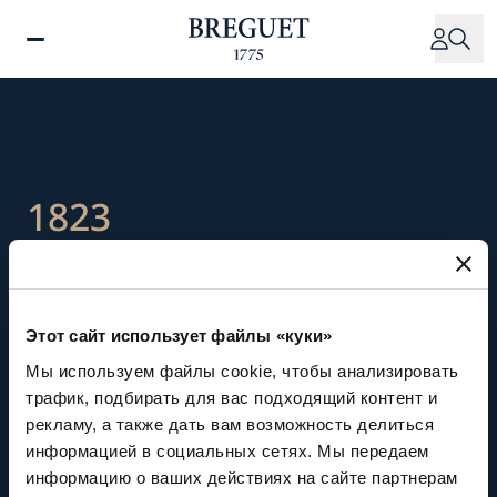
Перейти
к
основному
содержанию
1823
Смерть Абрахама-Луи
Бреге
Этот сайт использует файлы «куки»
Мы используем файлы cookie, чтобы анализировать
трафик, подбирать для вас подходящий контент и
Абрахам-Луи
Бреге
ушел
из
жизни
в
ночь
с
рекламу, а также дать вам возможность делиться
16
на
17
сентября
в
возрасте
семидесяти
информацией в социальных сетях. Мы передаем
информацию о ваших действиях на сайте партнерам
шести
лет
и
восьми
месяцев.
После
смерти