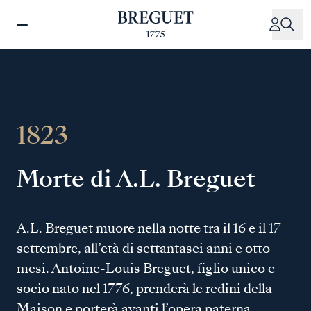
Salta
al
contenuto
principale
1823
Morte di A.L. Breguet
A.L. Breguet muore nella notte tra il 16 e il 17
settembre, all’età di settantasei anni e otto
mesi. Antoine-Louis Breguet, figlio unico e
socio nato nel 1776, prenderà le redini della
Maison e porterà avanti l’opera paterna.