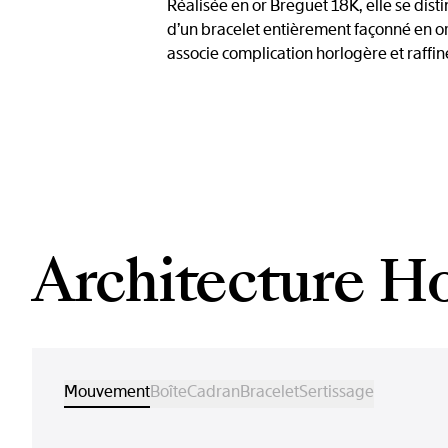
Réalisée en or Breguet 18K, elle se dist
d’un bracelet entièrement façonné en or 
associe complication horlogère et raffi
Architecture H
Mouvement
Boîte
Cadran
Bracelet
Sertissage