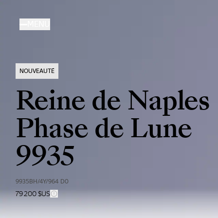
Aller
au
MENU
contenu
principal
NOUVEAUTÉ
Reine de Naples
Phase de Lune
9935
9935BH/4Y/964 D0
79 200 $US