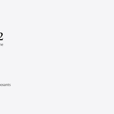
2
he
osants