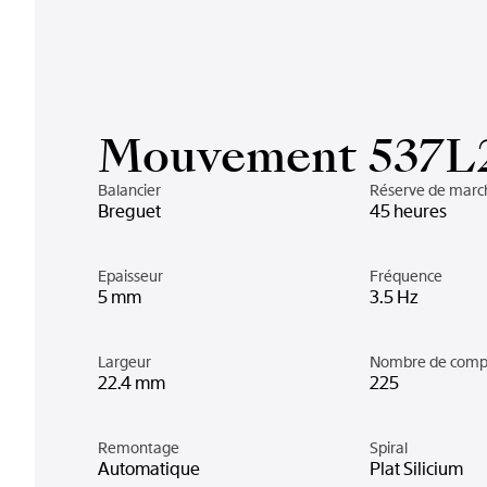
Mouvement 537L
Balancier
Réserve de marc
Breguet
45 heures
Epaisseur
Fréquence
5 mm
3.5 Hz
Largeur
Nombre de comp
22.4 mm
225
Remontage
Spiral
Automatique
Plat Silicium