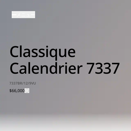
メ
イ
メニュー
ン
コ
ン
テ
Classique
ン
ツ
に
Calendrier 7337
移
動
7337BR/12/9VU
$66,000