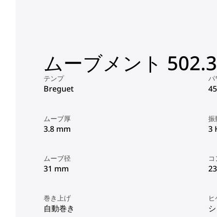
ムーブメント 502.3.
テンプ
パ
Breguet
4
ムーブ厚
振
3.8 mm
3 
ムーブ径
コ
31 mm
23
巻き上げ
ヒ
自動巻き
シ