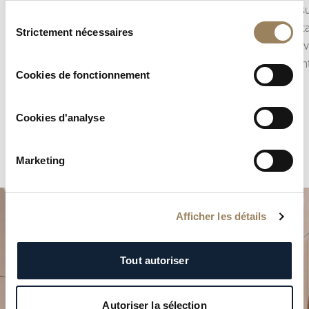
précision l’écoulement du temps.
lunaire s
Sélection
Selon la construction du mouvement, il peut
Complicat
Strictement nécessaires
du
prendre la forme d’une seconde centrale ou
décorativ
consentement
d’une petite seconde décentrée, intégrée à
représent
Cookies de fonctionnement
l’architecture du cadran.
Cookies d'analyse
Marketing
Afficher les détails
Tout autoriser
Autoriser la sélection