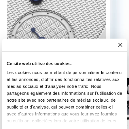
Ce site web utilise des cookies.
Les cookies nous permettent de personnaliser le contenu
et les annonces, d'offrir des fonctionnalités relatives aux
médias sociaux et d'analyser notre trafic. Nous
partageons également des informations sur l'utilisation de
notre site avec nos partenaires de médias sociaux, de
publicité et d'analyse, qui peuvent combiner celles-ci
avec d'autres informations que vous leur avez fournies
Affichage seconde
Phase de
ou qu'ils ont collectées lors de votre utilisation de leurs
L’affichage de la seconde permet de suivre avec
La phase 
services.