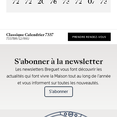
7225BH/0H/9V6
7235BH/0H/9V6
2025BH/28/9W6
7637BB/2Y/9ZU
7357BH/1H/386
7255PT/2N/
07
7365
1
Classique Calendrier 7337
PRENDRE RENDEZ-VOUS
7337BR/12/9VU
Prix de vente recommandé (TVA incl.)
S'abonner à la newsletter
Les newsletters Breguet vous font découvrir les
actualités qui font vivre la Maison tout au long de l’année
et vous informent sur toutes les nouveautés.
S'abonner