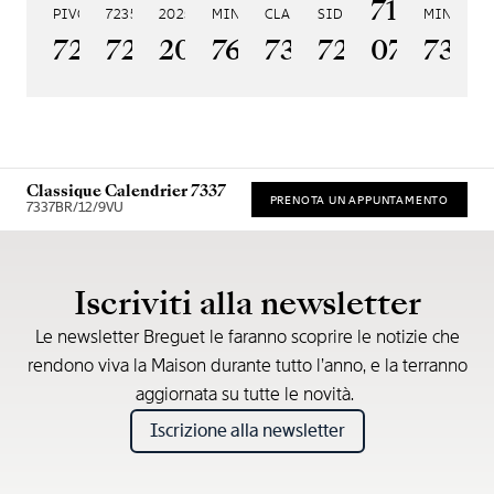
7185BH/
PIVOT MAGNÉTIQUE 7225
7235
2025
MINUTES 7637
CLASSIQUE TOURBILLON 7357
SIDÉRAL 7255
MINUTES 
D'
7225BH/0H/9V6
7235BH/0H/9V6
2025BH/28/9W6
7637BB/2Y/9ZU
7357BH/1H/386
7255PT/2N/
07
7365
1
Classique Calendrier 7337
PRENOTA UN APPUNTAMENTO
7337BR/12/9VU
* Prezzo di vendita consigliato
Iscriviti alla newsletter
Le newsletter Breguet le faranno scoprire le notizie che
rendono viva la Maison durante tutto l’anno, e la terranno
aggiornata su tutte le novità.
Iscrizione alla newsletter