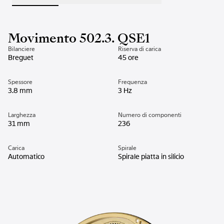
Movimento 502.3. QSE1
Bilanciere
Riserva di carica
Breguet
45 ore
Spessore
Frequenza
3.8 mm
3 Hz
Larghezza
Numero di componenti
31 mm
236
Carica
Spirale
Automatico
Spirale piatta in silicio