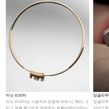
미닛 리피터
앙글라주
미닛 리피터는 사용자의 요청에 따라 시, 쿼터, 그
앙글라주
리고 분을 종소리로 알려주는 컴플리케이션입니
사선으로