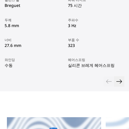
Breguet
75 시간
두께
주파수
5.8 mm
3 Hz
너비
부품 수
27.6 mm
323
와인딩
헤어스프링
수동
실리콘 브레게 헤어스프링