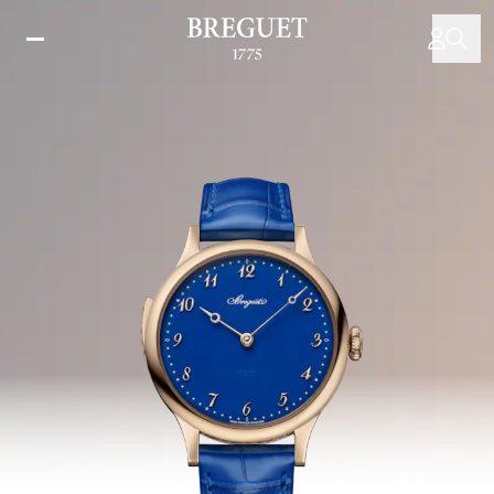
주
요
콘
텐
츠
로
건
너
뛰
기