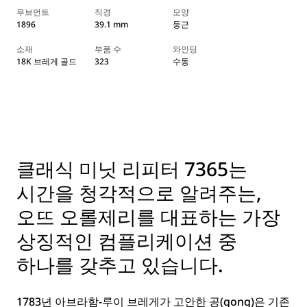
무브먼트
직경
모양
1896
39.1 mm
둥근
소재
부품 수
와인딩
18K 브레게 골드
323
수동
클래식 미닛 리피터 7365는
시간을 청각적으로 알려주는,
오뜨 오롤제리를 대표하는 가장
상징적인 컴플리케이션 중
하나를 갖추고 있습니다.
1783년 아브라함-루이 브레게가 고안한 공(gong)은 기존