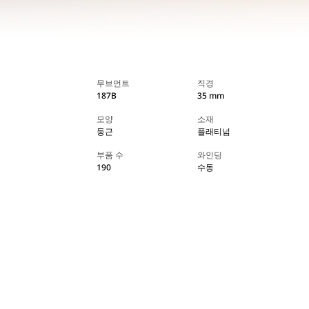
무브먼트
직경
187B
35 mm
모양
소재
둥근
플래티넘
부품 수
와인딩
190
수동