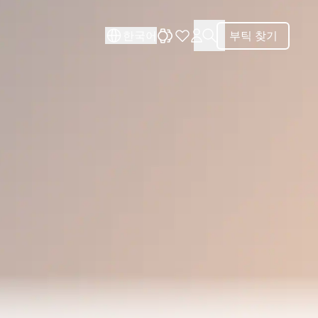
닫기
닫기
한국어
부틱 찾기