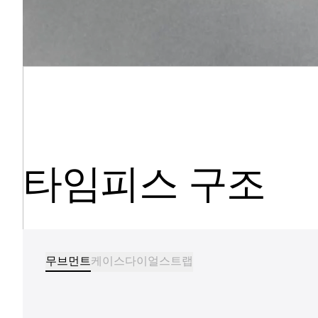
타임피스 구조
무브먼트
케이스
다이얼
스트랩