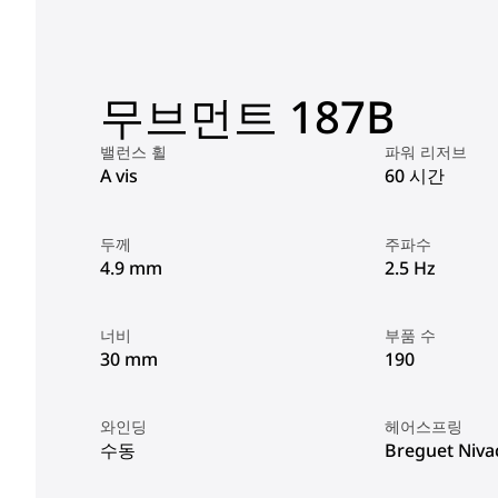
무브먼트 187B
밸런스 휠
파워 리저브
A vis
60 시간
두께
주파수
4.9 mm
2.5 Hz
너비
부품 수
30 mm
190
와인딩
헤어스프링
수동
Breguet Niv