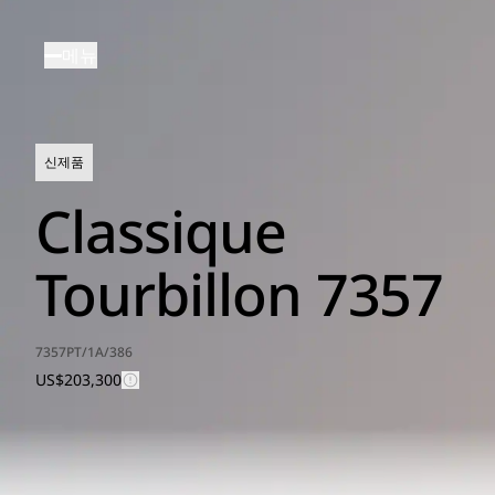
주
요
메뉴
콘
텐
츠
로
신제품
건
너
Classique
뛰
기
Tourbillon 7357
7357PT/1A/386
US$203,300