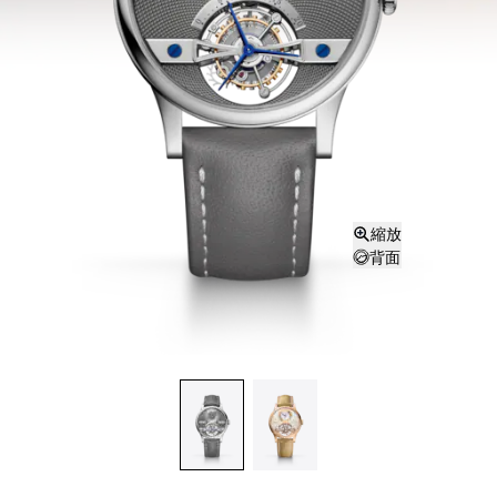
縮放
背面