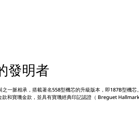
的發明者
n 7357腕錶與之一脈相承，搭載著名558型機芯的升級版本，即187B
寶璣金款，並具有寶璣經典印記認證（ Breguet Hallmark