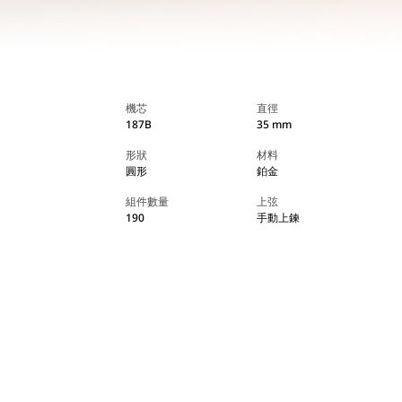
機芯
直徑
187B
35 mm
形狀
材料
圓形
鉑金
組件數量
上弦
190
手動上鍊