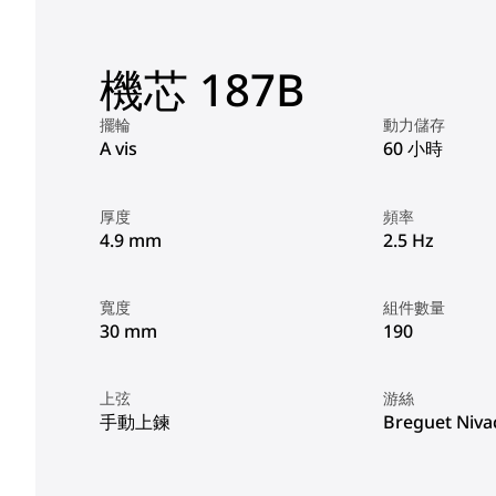
機芯 187B
擺輪
動力儲存
A vis
60 小時
厚度
頻率
4.9 mm
2.5 Hz
寬度
組件數量
30 mm
190
上弦
游絲
手動上鍊
Breguet Niv