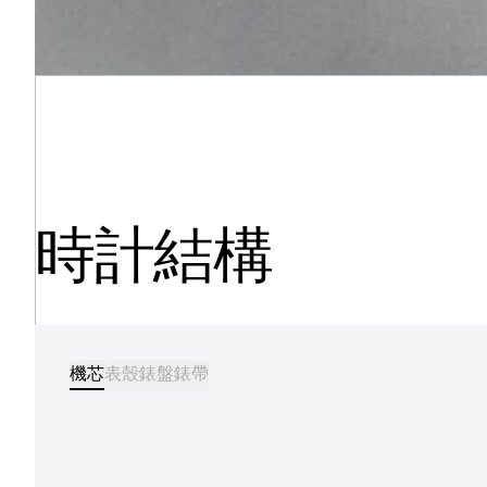
時計結構
機芯
表殼
錶盤
錶帶