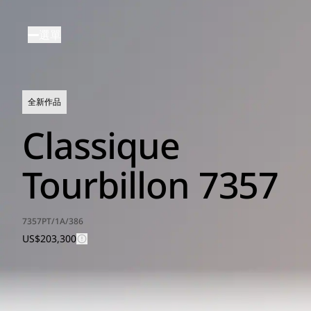
移
至
選單
主
內
容
全新作品
Classique
Tourbillon 7357
7357PT/1A/386
US$203,300