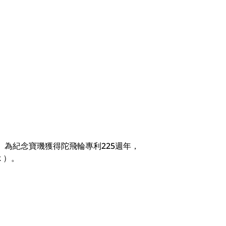
型機芯。為紀念寶璣獲得陀飛輪專利225週年，
 ）。