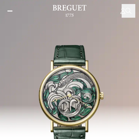
移
至
主
內
容