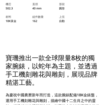
機芯
直徑
形狀
502.3
40 mm
圓形
材料
組件數量
上弦
18K黃金
162
自動
寶璣推出一款全球限量8枚的獨
家腕錶，以蛇年為主題，並透過
手工機刻雕花與雕刻，展現品牌
精湛工藝。
為慶祝中國農曆新年而打造，這款腕錶配備18K金錶盤，
運用手工機刻雕花與雕刻，描繪中國十二生肖之中的靈