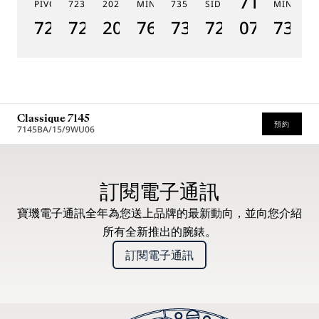
7185BH/
PIVOT MAGNÉTIQUE 7225
7235
2025
MINUTES 7637
7357
SIDÉRAL 7255
MINUTES
19
7225BH/0H/9V6
7235BH/0H/9V6
2025BH/28/9W6
7637BB/2Y/9ZU
7357BH/1H/386
7255PT/2N/9
07
7365
1
Classique 7145
預約
7145BA/15/9WU06
* 建議零售價
訂閱電子通訊
寶璣電子通訊全年為您送上品牌的最新動向，並向您介紹
所有全新推出的腕錶。
訂閱電子通訊