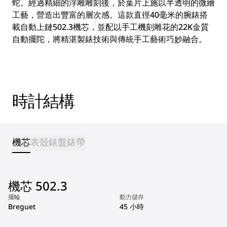
蛇。經過精細的浮雕雕刻後，於葉片上施以半透明的微繪
工藝，營造出豐富的層次感。這款直徑40毫米的腕錶搭
載自動上鏈502.3機芯，並配以手工機刻雕花的22K金質
自動擺陀，將精湛製錶技術與傳統手工藝術巧妙融合。
時計結構
機芯
表殼
錶盤
錶帶
機芯 502.3
擺輪
動力儲存
Breguet
45 小時