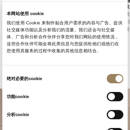
倒角修飾
日内瓦波
倒角修飾是指先對機芯部件的邊緣進行倒角，再
日内瓦波
本网站使用 cookie
加以拋光。這種修飾凸顯部件輪廓，捕捉光線，
上的規則
我们使用 Cookie 来制作贴合用户需求的内容与广告、提供
並展現細微之處所傾注的精準工藝。
反光，並
社交媒体功能以及分析我们的流量。我们还会与社交媒
体、广告和分析合作伙伴分享您对我们网站的使用情况，
这些合作伙伴可能会将此类信息与您提供给他们或他们在
您使用其服务的过程中收集的其他信息相结合。
同
绝对必要的cookie
意
选
择
功能cookie
分析cookie