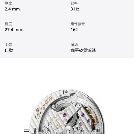
厚度
頻率
2.4 mm
3 Hz
寬度
組件數量
27.4 mm
162
上弦
游絲
自動
扁平矽質游絲