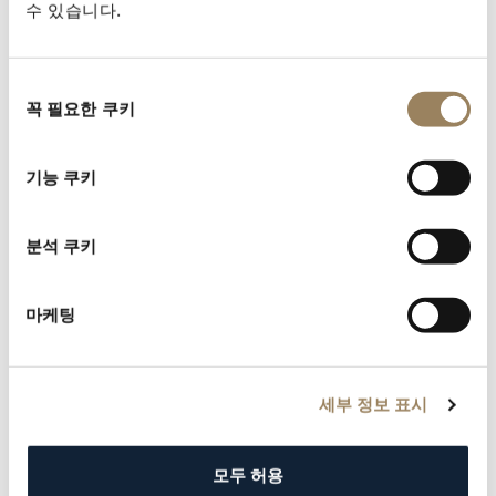
로 처리됩니다.
수 있습니다.
등록 조건:
- 고객님의 시계가 Breguet 공식 판매처에서 구매되었을
동
것;
꼭 필요한 쿠키
의
- 고객님이 시계의 최초 소유자일 것;
선
- 등록은 구매 시 제공된 Breguet 공식 양식을 사용하여
택
제출되어야 합니다.
기능 쿠키
등록 방법
등록 양식은 원산지 증명서 및 보증서와 함께 고객님의 타
분석 쿠키
임피스에 동봉되어 제공됩니다.
자세히 보기
마케팅
세부 정보 표시
모두 허용