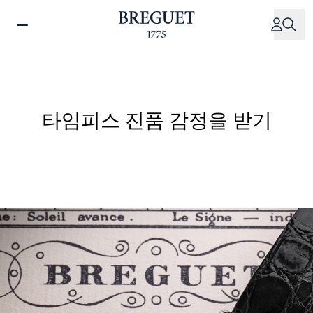
주
요
콘
텐
츠
로
건
타임피스 진품 감정을 받기
너
뛰
기