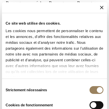
Breguet » ou « réglage Breguet » ou « Breguet
Watch Case » ne sont pas des montres faites par
Breguet qui n’utilisa jamais ces inscriptions. Si
vous rencontrez de tels cas, il n’est pas nécessaire
Ce site web utilise des cookies.
de nous consulter.
Les cookies nous permettent de personnaliser le contenu
et les annonces, d'offrir des fonctionnalités relatives aux
médias sociaux et d'analyser notre trafic. Nous
partageons également des informations sur l'utilisation de
notre site avec nos partenaires de médias sociaux, de
publicité et d'analyse, qui peuvent combiner celles-ci
Les Registres Breguet
avec d'autres informations que vous leur avez fournies
ou qu'ils ont collectées lors de votre utilisation de leurs
L’achat d’un garde-temps Breguet vous donne la
services.
possibilité de faire inscrire votre nom dans les Registres
Breguet, registres de vente tenus par la Maison depuis
Sélection
Strictement nécessaires
la fin du XVIIIe siècle et conservés Place Vendôme à
du
Paris. Parmi les inscriptions historiques figurent des
consentement
noms tels que Marie-Antoinette et Napoléon Bonaparte.
Cookies de fonctionnement
Les enregistrements contemporains sont traités avec la