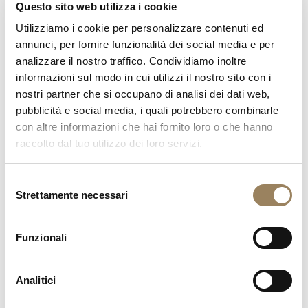
Questo sito web utilizza i cookie
Utilizziamo i cookie per personalizzare contenuti ed
annunci, per fornire funzionalità dei social media e per
I Registri Breguet
analizzare il nostro traffico. Condividiamo inoltre
informazioni sul modo in cui utilizzi il nostro sito con i
L’acquisto di un segnatempo Breguet le offre la
nostri partner che si occupano di analisi dei dati web,
possibilità di far iscrivere il suo nome nei Registri
pubblicità e social media, i quali potrebbero combinarle
Breguet, registri di vendita conservati dalla Maison dalla
con altre informazioni che hai fornito loro o che hanno
fine del XVIII secolo e custoditi in Place Vendôme a
raccolto dal tuo utilizzo dei loro servizi.
Parigi. Tra le iscrizioni storiche figurano nomi come
Marie-Antoinette e Napoleone Bonaparte. Le
Selezione
registrazioni contemporanee sono trattate con la
Strettamente necessari
del
massima discrezione.
consenso
Condizioni di registrazione:
- Il suo orologio è stato acquistato presso un rivenditore
Funzionali
ufficiale Breguet;
- Lei è il proprietario originale dell’orologio;
Analitici
- La registrazione viene presentata utilizzando il modulo
ufficiale Breguet fornito al momento dell’acquisto.