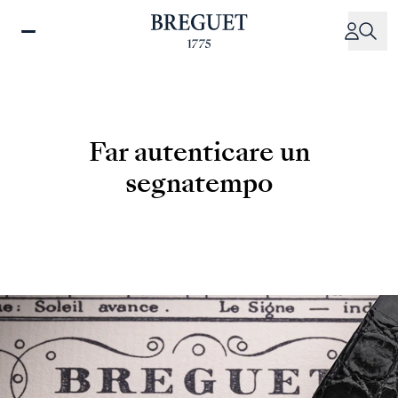
Salta
al
contenuto
principale
Far autenticare un
segnatempo