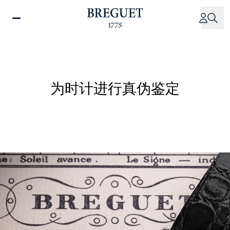
跳
转
到
主
要
内
容
为时计进行真伪鉴定