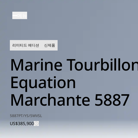
주
요
메뉴
콘
텐
츠
로
리미티드 에디션
신제품
건
너
Marine Tourbillo
뛰
기
Equation
Marchante 5887
5887PT/YS/5WVSL
US$385,900