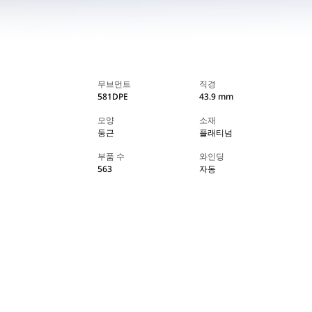
무브먼트
직경
581DPE
43.9 mm
모양
소재
둥근
플래티넘
부품 수
와인딩
563
자동