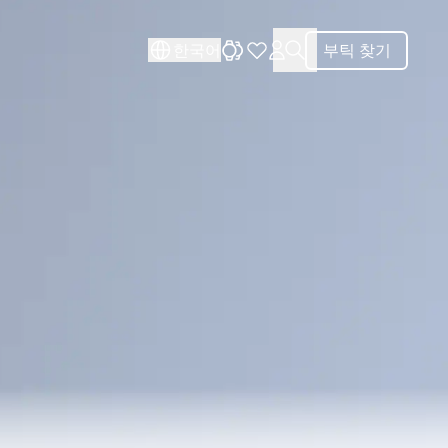
닫기
닫기
한국어
부틱 찾기