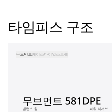
타임피스 구조
무브먼트
케이스
다이얼
스트랩
무브먼트 581DPE
밸런스 휠
파워 리저브