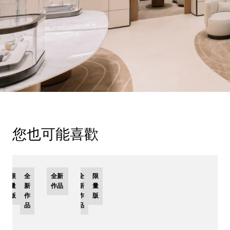
您也可能喜歡
限
全
全新
全
限
量
新
作品
新
量
版
作
作
版
品
品