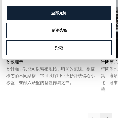
全部允许
允许选择
拒绝
秒數顯示
時間等式
秒針顯示功能可以精確地指示時間的流逝。根據
時間等式
機芯的不同結構，它可以採用中央秒針或偏心小
異。這項
秒盤，並融入錶盤的整體佈局之中。
化，追求
藝。