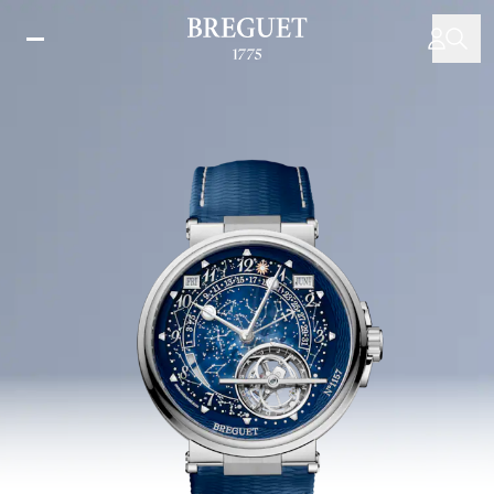
移
至
主
內
容