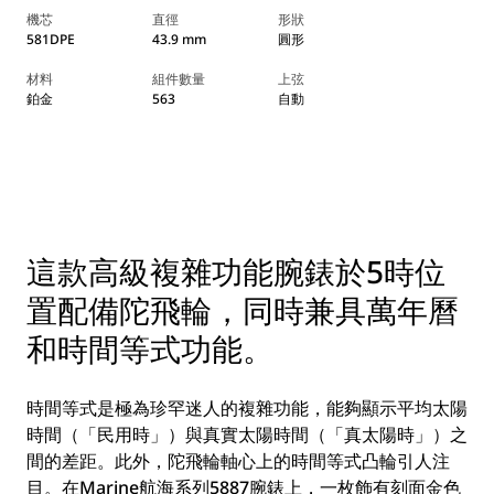
機芯
直徑
形狀
581DPE
43.9 mm
圓形
材料
組件數量
上弦
鉑金
563
自動
這款高級複雜功能腕錶於5時位
置配備陀飛輪，同時兼具萬年曆
和時間等式功能。
時間等式是極為珍罕迷人的複雜功能，能夠顯示平均太陽
時間（「民用時」）與真實太陽時間（「真太陽時」）之
間的差距。此外，陀飛輪軸心上的時間等式凸輪引人注
目。在Marine航海系列5887腕錶上，一枚飾有刻面金色