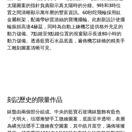
太陽圖案的指針負責顯示真太陽時的分鐘。9時和3時位
置之間清晰顯示萬年曆的豐富資訊。60秒陀飛輪採用鈦
金屬框架，配備帶矽質游絲的寶璣擺輪。此創新設計使擺
輪振頻高達4赫茲，同時為自動上鍊機芯提供格外充足的
動力儲備。7點鐘至9點鐘位置的視窗顯示長達80小時的
動力儲備。透過藍寶石水晶底蓋，遍佈機芯錶橋的精美手
工雕刻圖案清晰可見。
刻記歷史的限量作品
錶盤由兩個部分組成。中央的藍寶石玻璃錶盤飾有藍色
「大明火」琺瑯漸變手工微繪圖案，底面呈半透明，表層
為磷光琺瑯手工微繪夜空圖案，其中皓月當空，滿佈璀璨