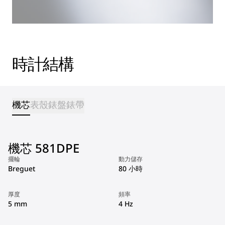
時計結構
機芯
表殼
錶盤
錶帶
機芯 581DPE
擺輪
動力儲存
Breguet
80 小時
厚度
頻率
5 mm
4 Hz