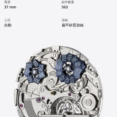
寬度
組件數量
37 mm
563
上弦
游絲
自動
扁平矽質游絲