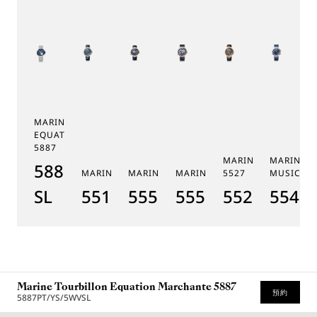
MARINE TOURBILLON
EQUATION MARCHANTE
5887
MARINE CHRONOGR
MARINE 
5887PT/YS/PW0
MARINE 5517
MARINE HORA MUNDI 5555
MARINE HORA MUNDI 5557
5527
MUSICALE
SL
5517BR/Y2/9ZU
5555BH/YS/9WV
5557BR/YS/5WV
5527BR/G3
5547T
Marine Tourbillon Equation Marchante 5887
預約
5887PT/YS/5WVSL