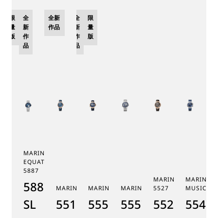
限
全
全新
全
限
量
新
作品
新
量
版
作
作
版
品
品
MARINE TOURBILLON
EQUATION MARCHANTE
5887
MARINE CHRONOGR
MARINE 
5887PT/YS/PW0
MARINE 5517
MARINE HORA MUNDI 5555
MARINE HORA MUNDI 5557
5527
MUSICALE
SL
5517BR/Y2/9ZU
5555BH/YS/9WV
5557BB/YS/BW0
5527BR/G3
5547T