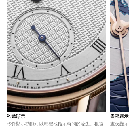
秒數顯示
晝夜顯示
秒針顯示功能可以精確地指示時間的流逝。根據
晝夜顯示