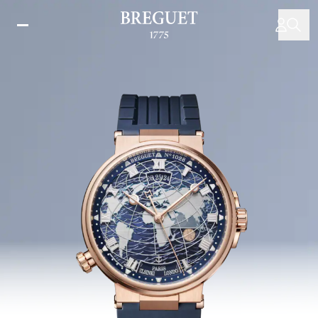
移
至
主
內
容