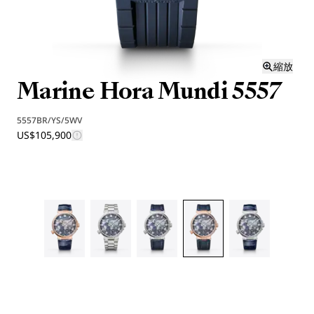
縮放
Marine Hora Mundi 5557
5557BR/YS/5WV
US$105,900