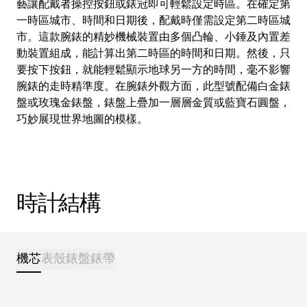
藝讓配戴者操控按鈕或錶冠即可輕鬆設定時區。在確定第
一時區城市、時間和日期後，配戴時僅需設定第二時區城
市。這款腕錶的精妙機械裝置由多個凸輪、小錘及內置差
動裝置組成，能計算出第二時區的時間和日期。然後，只
要按下按鈕，就能輕鬆顯示地球另一方的時間，毫不影響
腕錶的走時精準度。在腕錶外觀方面，此型號配備白金錶
盤或玫瑰金錶盤，錶盤上疊加一層層金質或藍寶石圓盤，
巧妙展現世界地圖的模樣。
時計結構
機芯
表殼
錶盤
錶帶