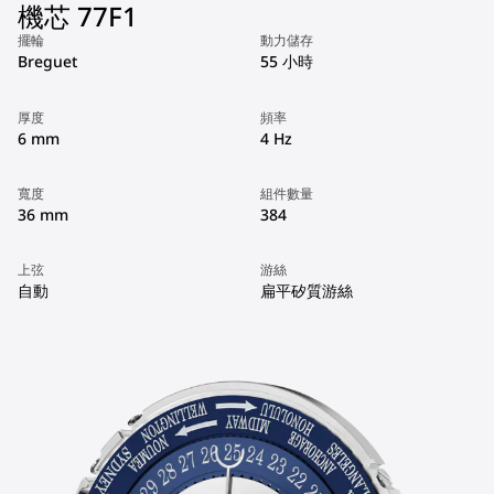
機芯 77F1
擺輪
動力儲存
Breguet
55 小時
厚度
頻率
6 mm
4 Hz
寬度
組件數量
36 mm
384
上弦
游絲
自動
扁平矽質游絲