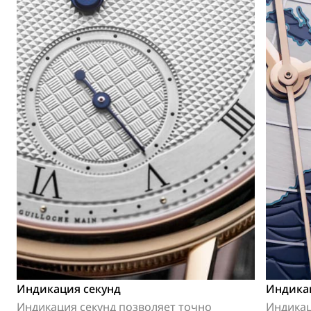
Индикация секунд
Индика
Индикация секунд позволяет точно
Индикац