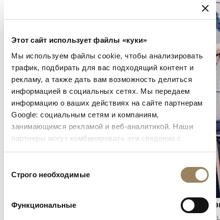
Этот сайт использует файлы «куки»
Мы используем файлы cookie, чтобы анализировать
трафик, подбирать для вас подходящий контент и
рекламу, а также дать вам возможность делиться
информацией в социальных сетях. Мы передаем
информацию о ваших действиях на сайте партнерам
Google: социальным сетям и компаниям,
занимающимся рекламой и веб-аналитикой. Наши
партнеры могут комбинировать эти сведения с
предоставленной вами информацией, а также
данными, которые они получили при использовании
Выбор
вами их сервисов.
Строго необходимые
согласия
Индикация секунд
Индика
Функциональные
Индикация секунд позволяет точно
Индикац