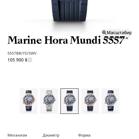
Масштабиров
Marine Hora Mundi 5557
ВИД СЗАД
И
5557BB/YS/5WV
105 900 $
Механизм
Диаметр
Форма