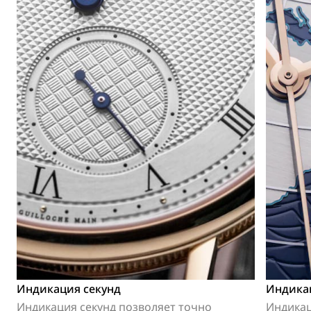
Индикация секунд
Индика
Индикация секунд позволяет точно
Индикац