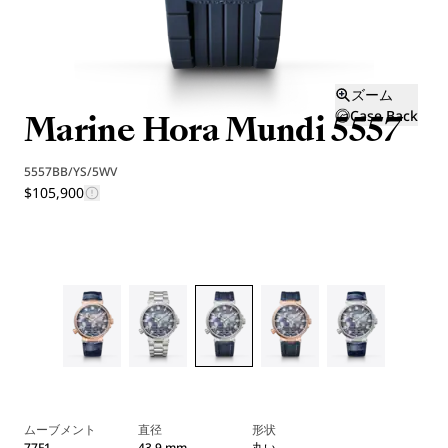
ズーム
Marine Hora Mundi 5557
Case Back
5557BB/YS/5WV
$105,900
ムーブメント
直径
形状
77F1
43.9 mm
丸い