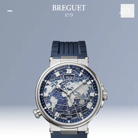
メ
イ
ン
コ
ン
テ
ン
ツ
に
移
動