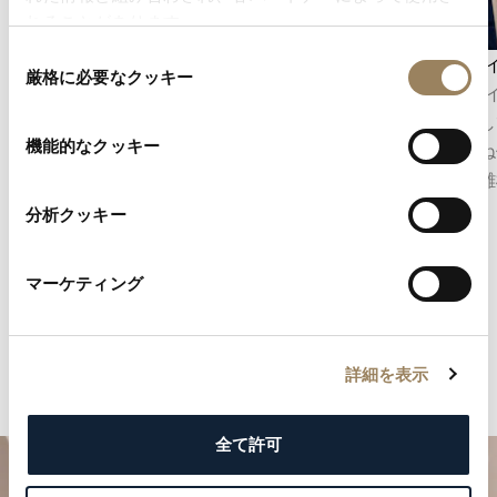
れることがあります。
同
秒表示
デイ/ナ
厳格に必要なクッキー
意
秒表示は、時の流れを正確に把握することを可
デイ/ナ
の
能にします。ムーブメントの構造に応じて、セ
を区別し
選
機能的なクッキー
ンターセコンドとして表示される場合もあれ
力を兼ね
択
ば、文字盤のデザインに組み込まれたオフセン
どの複雑
ターのスモールセコンドとして表示される場合
分析クッキー
もあります。
マーケティング
詳細を表示
全て許可