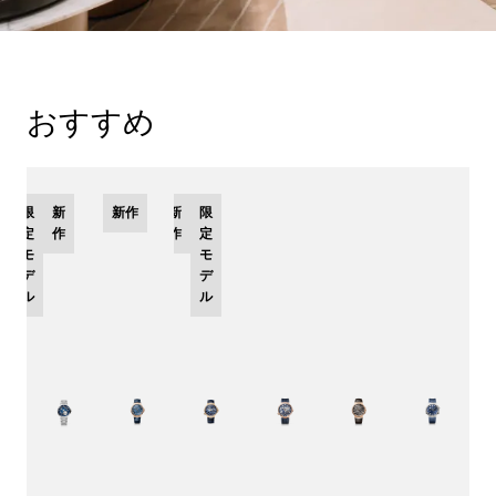
おすすめ
限
新
新作
新
限
定
作
作
定
モ
モ
デ
デ
ル
ル