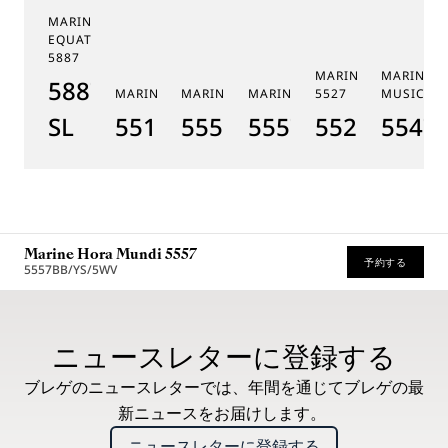
MARINE TOURBILLON
EQUATION MARCHANTE
5887
MARINE CHRONOGR
MARINE 
5887PT/YS/PW0
MARINE 5517
MARINE HORA MUNDI 5555
MARINE HORA MUNDI 5557
5527
MUSICALE
SL
5517BR/Y2/9ZU
5555BH/YS/9WV
5557BR/YS/5WV
5527BR/G3
5547T
Marine Hora Mundi 5557
予約する
5557BB/YS/5WV
* 希望小売価格
ニュースレターに登録する
ブレゲのニュースレターでは、年間を通じてブレゲの最
新ニュースをお届けします。
ニュースレターに登録する