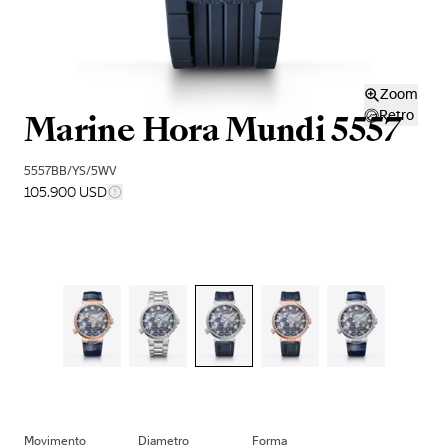
Zoom
Marine Hora Mundi 5557
Retro
5557BB/YS/5WV
105.900 USD
Movimento
Diametro
Forma