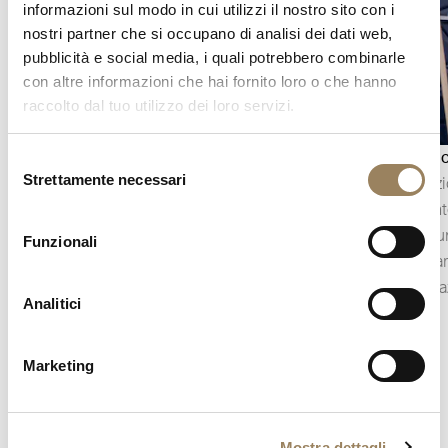
informazioni sul modo in cui utilizzi il nostro sito con i
nostri partner che si occupano di analisi dei dati web,
pubblicità e social media, i quali potrebbero combinarle
con altre informazioni che hai fornito loro o che hanno
raccolto dal tuo utilizzo dei loro servizi.
Indicazione dei secondi
Indicazi
Selezione
Strettamente necessari
L’indicazione dei secondi permette di seguire
L’indicaz
del
consenso
con precisione lo scorrere del tempo. A seconda
quadrante
della costruzione del movimento, può assumere
stesso fu
Funzionali
la forma di una lancetta dei secondi centrale
particola
oppure di piccoli secondi decentrati, integrati
complicaz
Analitici
nell’architettura del quadrante.
Marketing
Mostra dettagli