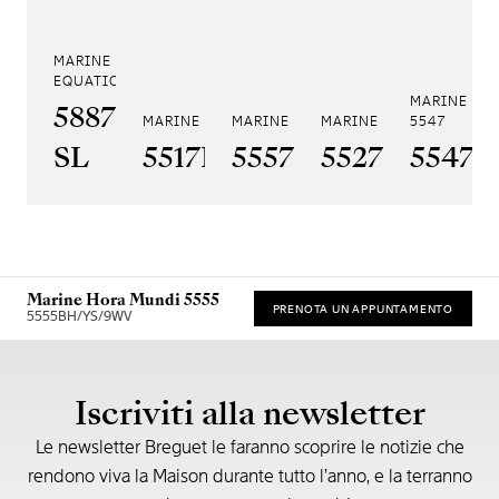
MARINE TOURBILLON
EQUATION MARCHANTE 5887
MARINE AL
5887PT/YS/PW0
MARINE 5517
MARINE HORA MUNDI 5557
MARINE CHRONOGRAPHE
5547
SL
5517BR/Y2/9ZU
5557BR/YS/5WV
5527BR/G3
5547T
Marine Hora Mundi 5555
PRENOTA UN APPUNTAMENTO
5555BH/YS/9WV
* Prezzo di vendita consigliato
Iscriviti alla newsletter
Le newsletter Breguet le faranno scoprire le notizie che
rendono viva la Maison durante tutto l’anno, e la terranno