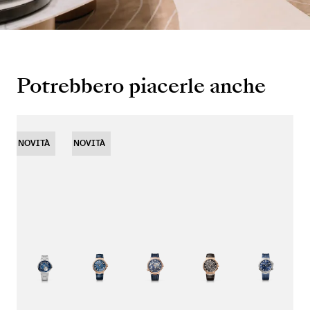
Potrebbero piacerle anche
NE
NOVITÀ
NOVITÀ
A