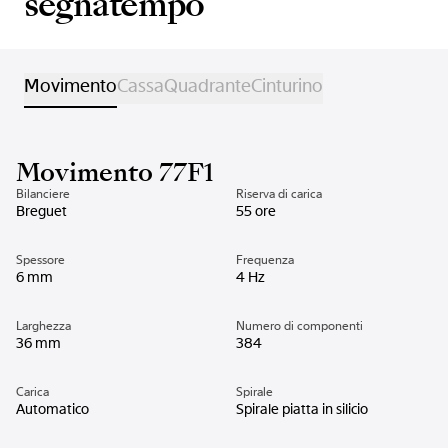
segnatempo
Movimento
Cassa
Quadrante
Cinturino
Movimento 77F1
Bilanciere
Riserva di carica
Breguet
55 ore
Spessore
Frequenza
6 mm
4 Hz
Larghezza
Numero di componenti
36 mm
384
Carica
Spirale
Automatico
Spirale piatta in silicio