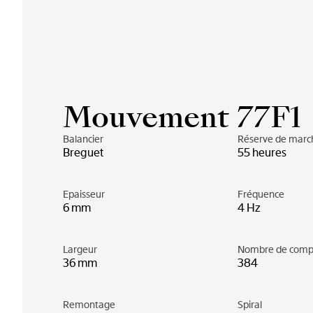
Mouvement 77F1
Balancier
Réserve de marc
Breguet
55 heures
Epaisseur
Fréquence
6 mm
4 Hz
Largeur
Nombre de comp
36 mm
384
Remontage
Spiral