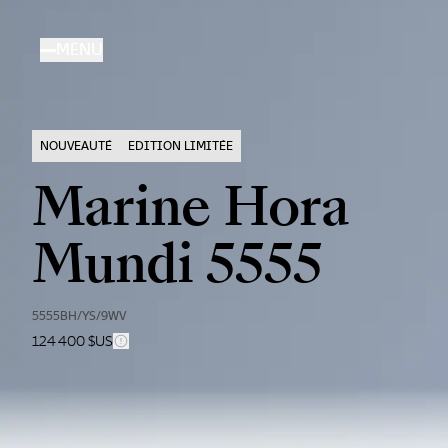
Aller
au
MENU
contenu
principal
NOUVEAUTÉ
EDITION LIMITÉE
Marine Hora
Mundi 5555
5555BH/YS/9WV
124 400 $US