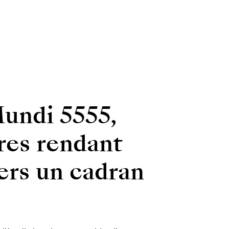
undi 5555,
res rendant
ers un cadran