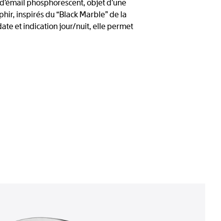
 d’émail phosphorescent, objet d’une
ir, inspirés du “Black Marble” de la
e et indication jour/nuit, elle permet