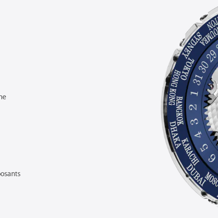
he
osants