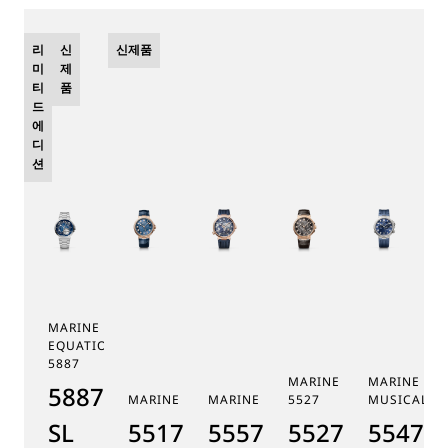
리
신
신제품
미
제
티
품
드
에
디
션
MARINE TOURBILLON
EQUATION MARCHANTE
5887
MARINE CHRONOGRAPH
MARINE AL
5887PT/YS/PW0
MARINE 5517
MARINE HORA MUNDI 5557
5527
MUSICALE 5
SL
5517BR/Y2/9ZU
5557BR/YS/5WV
5527BR/G3/9
5547TI