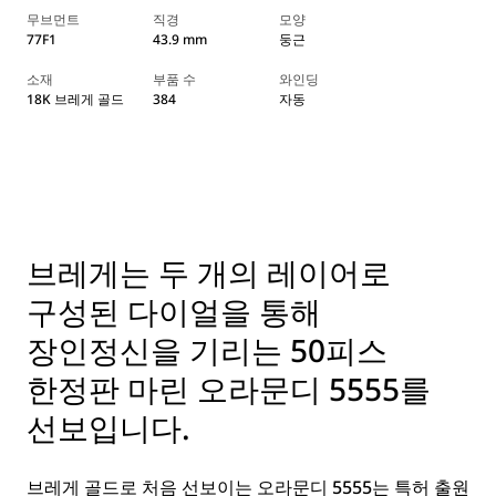
무브먼트
직경
모양
77F1
43.9 mm
둥근
소재
부품 수
와인딩
18K 브레게 골드
384
자동
브레게는 두 개의 레이어로
구성된 다이얼을 통해
장인정신을 기리는 50피스
한정판 마린 오라문디 5555를
선보입니다.
브레게 골드로 처음 선보이는 오라문디 5555는 특허 출원