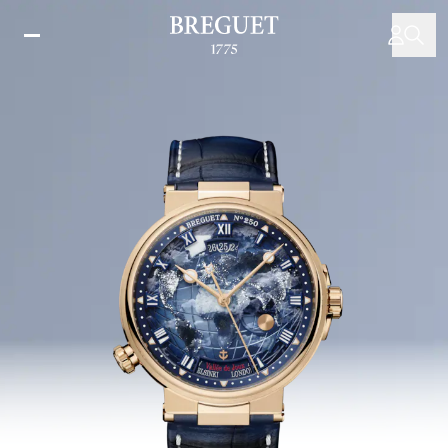
주
요
콘
텐
츠
로
건
너
뛰
기