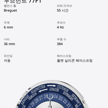
무브먼트 77F1
밸런스 휠
파워 리저브
Breguet
55 시간
두께
주파수
6 mm
4 Hz
너비
부품 수
36 mm
384
와인딩
헤어스프링
자동
플랫 실리콘 헤어스프링