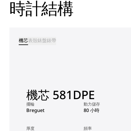
時計結構
機芯
表殼
錶盤
錶帶
機芯 581DPE
擺輪
動力儲存
Breguet
80 小時
厚度
頻率