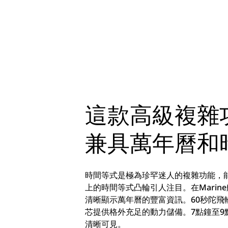
這款高級複雜
兼具萬年曆和
時間等式是極為珍罕迷人的複雜功能，
上的時間等式凸輪引人注目。在Marin
清晰顯示萬年曆的豐富資訊。60秒陀
芯提供格外充足的動力儲備。7點鐘至9
清晰可見。