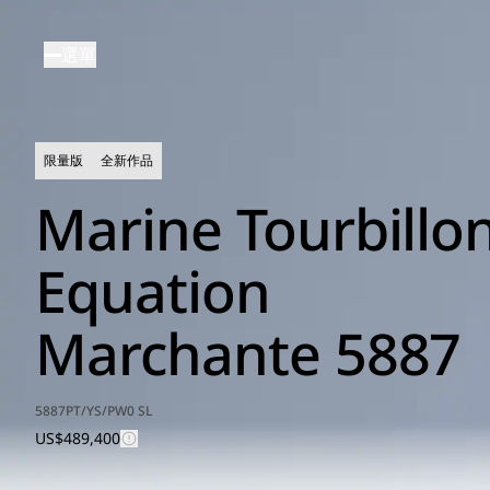
移
至
選單
主
內
容
限量版
全新作品
Marine Tourbillo
Equation
Marchante 5887
5887PT/YS/PW0 SL
US$489,400