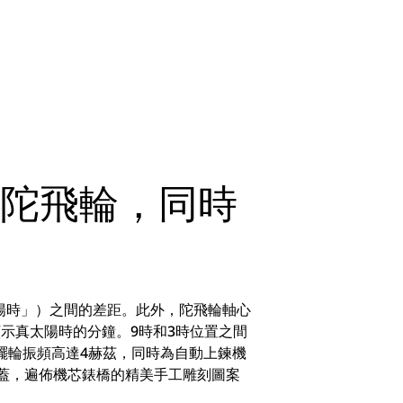
備陀飛輪，同時
陽時」）之間的差距。此外，陀飛輪軸心
顯示真太陽時的分鐘。9時和3時位置之間
擺輪振頻高達4赫茲，同時為自動上鍊機
底蓋，遍佈機芯錶橋的精美手工雕刻圖案