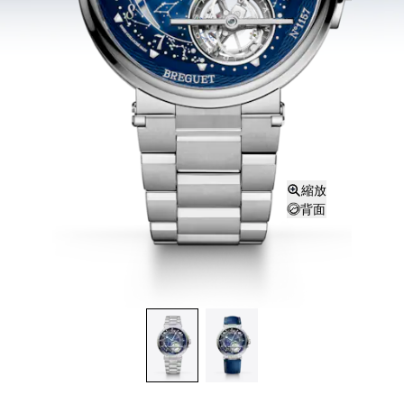
縮放
背面