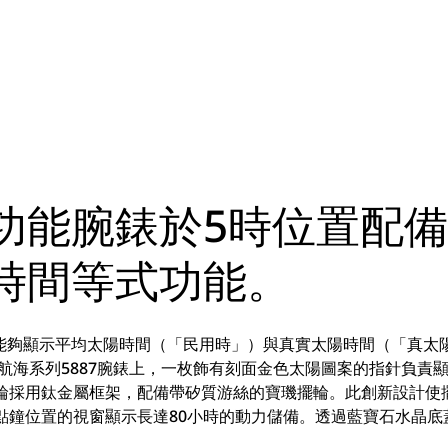
功能腕錶於5時位置配
時間等式功能。
能夠顯示平均太陽時間（「民用時」）與真實太陽時間（「真太
e航海系列5887腕錶上，一枚飾有刻面金色太陽圖案的指針負責
飛輪採用鈦金屬框架，配備帶矽質游絲的寶璣擺輪。此創新設計使
點鐘位置的視窗顯示長達80小時的動力儲備。透過藍寶石水晶