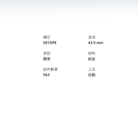
機芯
直徑
581DPE
43.9 mm
形狀
材料
圓形
鉑金
組件數量
上弦
563
自動