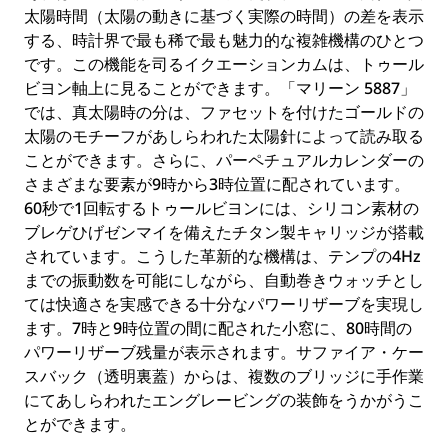
太陽時間（太陽の動きに基づく実際の時間）の差を表示
する、時計界で最も稀で最も魅力的な複雑機構のひとつ
です。この機能を司るイクエーションカムは、トゥール
ビヨン軸上に見ることができます。「マリーン 5887」
では、真太陽時の分は、ファセットを付けたゴールドの
太陽のモチーフがあしらわれた太陽針によって読み取る
ことができます。さらに、パーペチュアルカレンダーの
さまざまな要素が9時から3時位置に配されています。
60秒で1回転するトゥールビヨンには、シリコン素材の
ブレゲひげゼンマイを備えたチタン製キャリッジが搭載
されています。こうした革新的な機構は、テンプの4Hz
までの振動数を可能にしながら、自動巻きウォッチとし
ては快適さを実感できる十分なパワーリザーブを実現し
ます。7時と9時位置の間に配された小窓に、80時間の
パワーリザーブ残量が表示されます。サファイア・ケー
スバック（透明裏蓋）からは、複数のブリッジに手作業
にてあしらわれたエングレービングの装飾をうかがうこ
とができます。