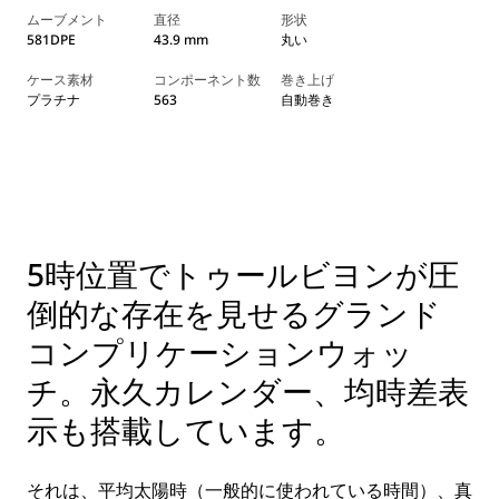
ムーブメント
直径
形状
581DPE
43.9 mm
丸い
ケース素材
コンポーネント数
巻き上げ
プラチナ
563
自動巻き
5時位置でトゥールビヨンが圧
倒的な存在を見せるグランド
コンプリケーションウォッ
チ。永久カレンダー、均時差表
示も搭載しています。
それは、平均太陽時（一般的に使われている時間）、真