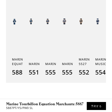
MARINE TOURBILLON
MARINE CHRONOGR
MARINE 
EQUATION MARCHANTE 5887
MARINE 5517
MARINE HORA MUNDI 5555
MARINE HORA MUNDI 5557
5527
MUSICALE
5887PT/YS/5WVSL
5517BR/Y2/9ZU
5555BH/YS/9WV
5557BR/YS/5WV
5527BR/G3
5547T
Marine Tourbillon Equation Marchante 5887
予約する
5887PT/YS/PW0 SL