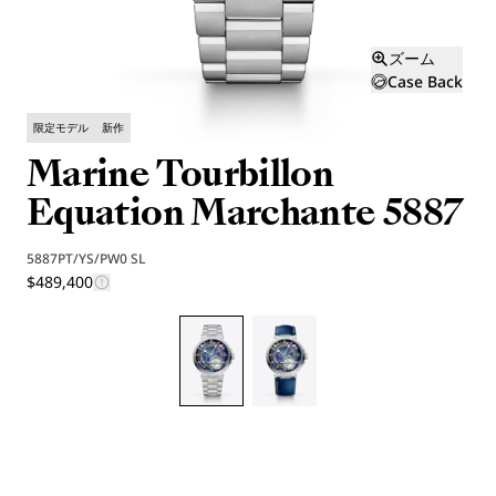
ズーム
Case Back
限定モデル
新作
Marine Tourbillon
Equation Marchante 5887
5887PT/YS/PW0 SL
$489,400