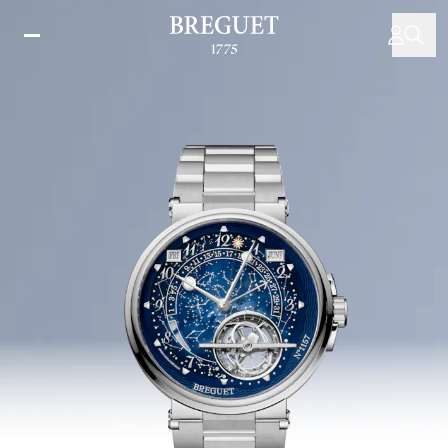
メ
イ
ン
コ
ン
テ
ン
ツ
に
移
動