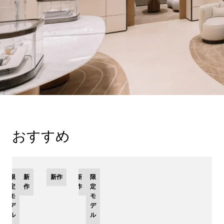
おすすめ
限
新
新作
新
限
定
作
作
定
モ
モ
デ
デ
ル
ル