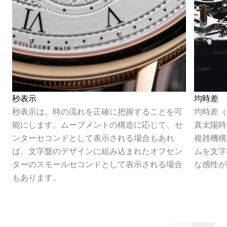
秒表示
均時差
秒表示は、時の流れを正確に把握することを可
均時差（
能にします。ムーブメントの構造に応じて、セ
真太陽時
ンターセコンドとして表示される場合もあれ
複雑機構
ば、文字盤のデザインに組み込まれたオフセン
ムを文字
ターのスモールセコンドとして表示される場合
な感性が
もあります。