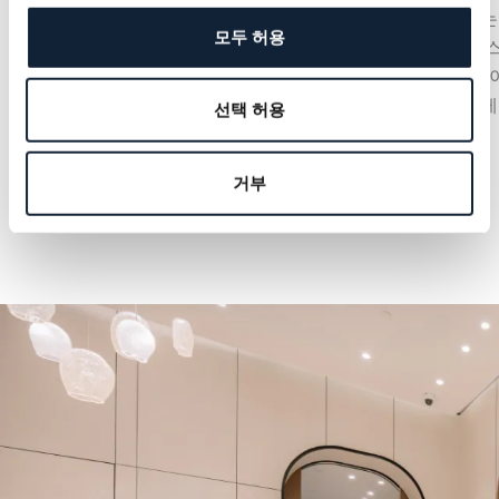
중앙 초침 또는 다이얼 구조에 통합된 오프센터
보정하는
모두 허용
스몰 세컨즈의 형태를 취할 수 있습니다.
와 밸런
구조로,
컴플리케
선택 허용
거부