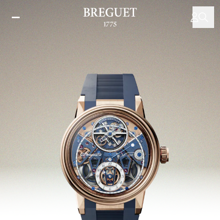
주
요
콘
텐
츠
로
건
너
뛰
기