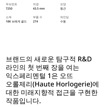
무브먼트
직경
모양
7250
43.5 mm
둥근
소재
부품 수
와인딩
18K 브레게 골드
274
수동
브랜드의 새로운 탐구적 R&D
라인의 첫 번째 장을 여는
익스페리멘털 1은 오뜨
오롤제리(Haute Horlogerie)에
대한 미래지향적 접근을 구현한
작품입니다.