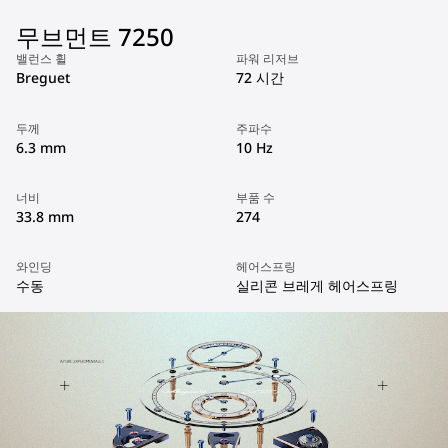
무브먼트 7250
밸런스 휠
파워 리저브
Breguet
72 시간
두께
주파수
6.3 mm
10 Hz
너비
부품 수
33.8 mm
274
와인딩
헤어스프링
수동
실리콘 브레게 헤어스프링