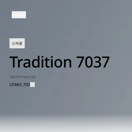
주
요
메뉴
콘
텐
츠
로
신제품
건
너
Tradition 7037
뛰
기
7037PT/N9/5V6
US$65,700