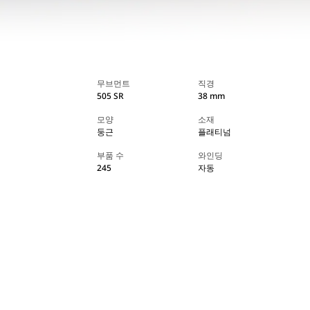
무브먼트
직경
505 SR
38 mm
모양
소재
둥근
플래티넘
부품 수
와인딩
245
자동