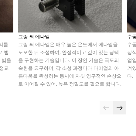
그랑 푀 에나멜
수공
리를
그랑 푀 에나멜은 매우 높은 온도에서 에나멜을
수공
 기법
도포한 뒤 소성하여, 안정적이고 깊이 있는 광택
장식
 빛을
을 구현하는 기술입니다. 이 장인 기술은 극도의
업입
 정교
숙련을 요구하며, 각 소성 과정마다 다이얼의 아
겨있
름다움을 완성하는 동시에 자칫 영구적인 손상으
다.
로 이어질 수 있어, 높은 정밀도를 필요로 합니다.