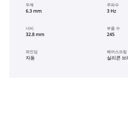
두께
주파수
6.3 mm
3 Hz
너비
부품 수
32.8 mm
245
와인딩
헤어스프링
자동
실리콘 브