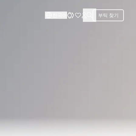
닫기
닫기
한국어
부틱 찾기