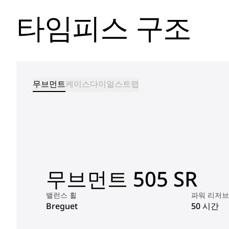
타임피스 구조
무브먼트
케이스
다이얼
스트랩
무브먼트 505 SR
밸런스 휠
파워 리저브
Breguet
50 시간