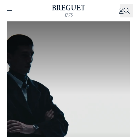
メ
イ
ン
コ
ン
テ
ン
ツ
に
移
動