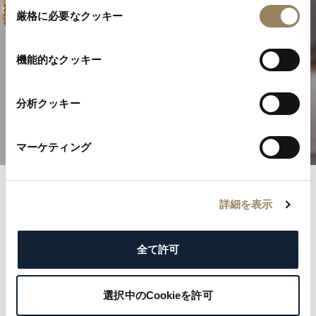
同
厳格に必要なクッキー
意
の
選
機能的なクッキー
高級時計製造の卓越性
択
分析クッキー
複雑機構を発見する
マーケティング
詳細を表示
ブレゲ記録
名誉あるブレゲ登録簿とともに歴史の記録へと足を踏
全て許可
み入れましょう。各記録は、王侯から文化的アイコン
まで名だたる顧客の優雅さと気品を物語っています。
選択中のCookieを許可
ブレゲの遺産を形づくった著名な名前を探り、ご自身