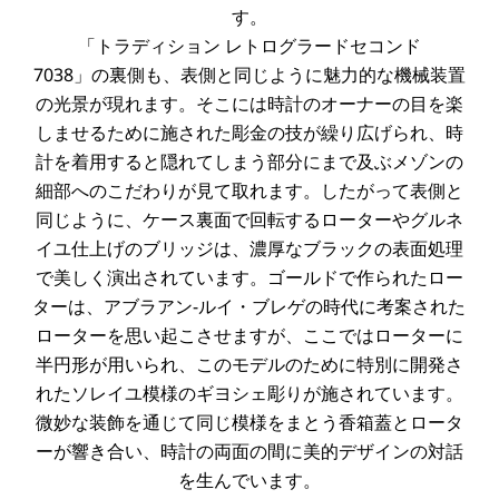
す。
「トラディション
レトログラードセコンド
7038」の裏側も、表側と同じように魅力的な機械装置
の光景が現れます。そこには時計のオーナーの目を楽
しませるために施された彫金の技が繰り広げられ、時
計を着用すると隠れてしまう部分にまで及ぶメゾンの
細部へのこだわりが見て取れます。したがって表側と
同じように、ケース裏面で回転するローターやグルネ
イユ仕上げのブリッジは、濃厚なブラックの表面処理
で美しく演出されています。ゴールドで作られたロー
ターは、アブラアン-ルイ・ブレゲの時代に考案された
ローターを思い起こさせますが、ここではローターに
半円形が用いられ、このモデルのために特別に開発さ
れたソレイユ模様のギヨシェ彫りが施されています。
微妙な装飾を通じて同じ模様をまとう香箱蓋とロータ
ーが響き合い、時計の両面の間に美的デザインの対話
を生んでいます。