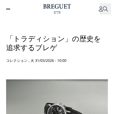
メ
イ
ン
コ
ン
テ
「トラディション」の歴史を
ン
追求するブレゲ
ツ
に
移
コレクション ,
火 31/03/2026 - 10:00
動