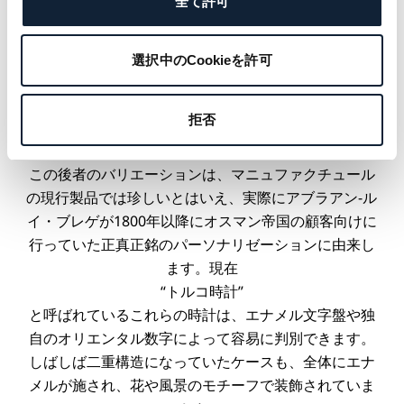
全て許可
そして10時位置に控えめに配されたデイ/ナイト表示が
ムーブメントを補完しています。この表示は、複雑機
構を±1時間単位で調整するためのリュウズのすぐ近く
選択中のCookieを許可
に位置します。
「トラディション
GMT
拒否
7067」では、ホームタイムの数字を2つの選択肢、すな
わちアラビア数字とオリエンタル数字から選べます。
この後者のバリエーションは、マニュファクチュール
の現行製品では珍しいとはいえ、実際にアブラアン-ル
イ・ブレゲが1800年以降にオスマン帝国の顧客向けに
行っていた正真正銘のパーソナリゼーションに由来し
ます。現在
“トルコ時計”
と呼ばれているこれらの時計は、エナメル文字盤や独
自のオリエンタル数字によって容易に判別できます。
しばしば二重構造になっていたケースも、全体にエナ
メルが施され、花や風景のモチーフで装飾されていま