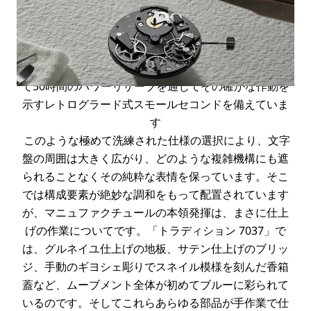
ドセコンド 7037
「トラディション レトログラードセコンド 7037」は、
シンプルな外観ながら、個性を主張します。ホワイト
ゴールドによる38mmケース、時針と分針の2本、そし
て50時間のパワーリザーブを通じてその確かな作動を
示すレトログラード式スモールセコンドを備えていま
す
このような極めて洗練された仕様の選択により、文字
盤の周囲は大きく広がり、どのような複雑機構にも遮
られることなくその純粋な表情を保っています。そこ
では構成要素が絶妙な調和をもって配置されています
が、マニュファクチュールの本領発揮は、まさに仕上
げの作業についてです。「トラディション 7037」で
は、グルネイユ仕上げの地板、サテン仕上げのブリッ
ジ、手動のギヨシェ彫りでスネイル模様を刻んだ香箱
蓋など、ムーブメント全体が初めてブルーに彩られて
いるのです。そしてこれらあらゆる部品が手作業で仕