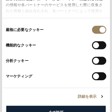
の情報や各パートナーのサービスを使用した際に収集さ
れた情報と組み合わされ、各パートナーによって使用さ
れることがあります。
同
厳格に必要なクッキー
意
の
選
機能的なクッキー
択
分析クッキー
マーケティング
アブラアン-ルイ・ブレゲを直接想
起させる仕組み
主たる文字盤はローカルタイム、すなわち現在地の時
詳細を表示
刻を示します。8時位置にある追加の文字盤はホームタ
イム、つまり、ふだん生活する国の時刻を示します。