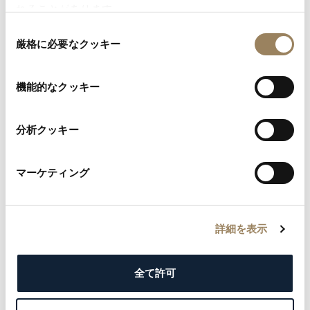
れることがあります。
同
2025年1月1日以降に購入された時計には、保証
厳格に必要なクッキー
意
カードが時計のボックスに同梱されています。お
の
選
手元に届いていない場合は、リクエストが可能で
機能的なクッキー
択
す。このカードはタイムピースの真正性を証明
分析クッキー
し、保証の対象であることを示します。取得する
には、お問い合わせフォームから申請を送信して
マーケティング
ください。確認後、カスタマーサービスの規定に
従って、お客様専用のカードをお送りします。
詳細を表示
お問い合わせ
全て許可