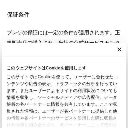
保証条件
ブレゲの保証には一定の条件が適用されます。正
規販売店で購入され、当社の公式サービスセンタ
ーで整備された時計にのみ適用されます。通常の
摩耗、偶発的な損傷、許可されていない作業は対
このウェブサイトはCookieを使用します
象外です。すべての詳細、除外事項および条件に
このサイトではCookieを使って、ユーザーに合わせたコ
ついては、完全な保証規定をご確認ください。
ンテンツや広告の表示、トラフィックの分析を行ってい
ます。またユーザーによるサイトの利用状況についても
保証条件
情報を収集し、ソーシャルメディアや広告配信、データ
解析の各パートナーに情報を共有しています。ここで収
集された情報は、ユーザーが各パートナーに提供した他
の情報や各パートナーのサービスを使用した際に収集さ
ブレゲ保証カード
れた情報と組み合わされ、各パートナーによって使用さ