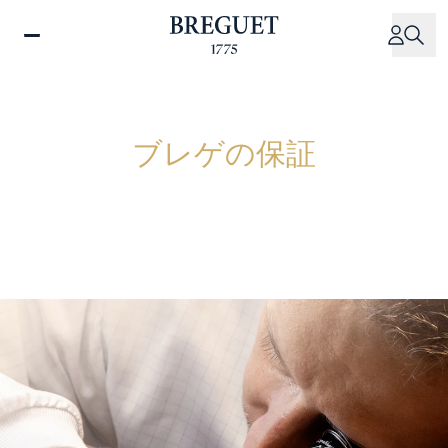
メ
イ
ン
コ
ン
テ
ブレゲの保証
ン
ツ
に
移
動