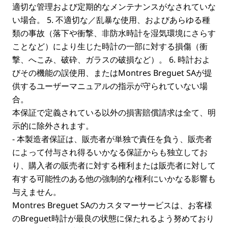
適切な管理および定期的なメンテナンスがなされていな
い場合。 5. 不適切な／乱暴な使用、およびあらゆる種
類の事故（落下や衝撃、非防水時計を湿気環境にさらす
ことなど）により生じた時計の一部に対する損傷（衝
撃、へこみ、破砕、ガラスの破損など）。 6. 時計およ
びその機能の誤使用、またはMontres Breguet SAが提
供するユーザーマニュアルの指示が守られていない場
合。
本保証で定義されている以外の損害賠償請求は全て、明
示的に除外されます。
-
本製造者保証は、
販売者が単独で責任を負う、販売者
によって付与され得るいかなる保証からも独立してお
り、購入者の販売者に対する権利または販売者に対して
有する可能性のある他の強制的な権利にいかなる影響も
与えません。
Montres Breguet SAのカスタマーサービスは、お客様
のBreguet時計が最良の状態に保たれるよう努めており