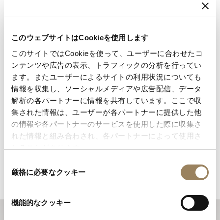
2025年1月1日
以降に購入されかつ
My Breguet
に登録さ
れた時計に対して実施され、支払われた全てのサービス
については、
36か月間の延長保証
が付与され、全サー
このウェブサイトはCookieを使用します
ビス保証期間は最大60か月となります
例外
このサイトではCookieを使って、ユーザーに合わせたコ
以下については本保証の対象外となります：
ンテンツや広告の表示、トラフィックの分析を行ってい
通常の摩耗および経年劣化（例：クリスタルの傷、色や
ます。またユーザーによるサイトの利用状況についても
素材の変化、皮革やゴムなどの非金属性ストラップの摩
情報を収集し、ソーシャルメディアや広告配信、データ
耗）
解析の各パートナーに情報を共有しています。ここで収
不適切な使用、手入れ不足、または事故により生じた損
集された情報は、ユーザーが各パートナーに提供した他
傷
の情報や各パートナーのサービスを使用した際に収集さ
保証の権利の喪失
れた情報と組み合わされ、各パートナーによって使用さ
れることがあります。
当社サービスに承認されていない者により処置が実施さ
れた場合、本保証は無効となります。
同
厳格に必要なクッキー
意
の
選
機能的なクッキー
択