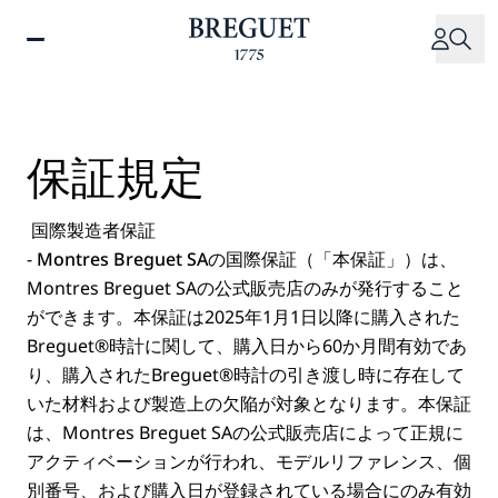
メ
イ
ン
コ
ン
テ
保証規定
ン
ツ
に
国際製造者保証
移
-
Montres Breguet SAの国際保証（「本保証」）は
、
動
Montres Breguet SAの公式販売店のみが発行すること
ができます。本保証は2025年1月1日以降に購入された
Breguet®時計に関して、購入日から60か月間有効であ
り、購入されたBreguet®時計の引き渡し時に存在して
いた材料および製造上の欠陥が対象となります。本保証
は、Montres Breguet SAの公式販売店によって正規に
アクティベーションが行われ、モデルリファレンス、個
別番号、および購入日が登録されている場合にのみ有効