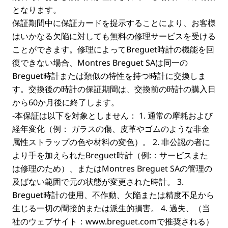
となります。
保証期間中に保証カードを提示することにより、お客様
はいかなる欠陥に対しても無料の修理サービスを受ける
ことができます。修理によってBreguet時計の機能を回
復できない場合、Montres Breguet SAは同一の
Breguet時計または類似の特性を持つ時計に交換しま
す。交換後の時計の保証期間は、交換前の時計の購入日
から60か月後に終了します。
-
本保証は以下を対象としません
： 1. 通常の摩耗および
経年変化（例： ガラスの傷、皮革やゴムのような非金
属性ストラップの色や材料の変色）。 2. 非公認の者に
より手を加えられたBreguet時計（例:：サービスまた
は修理のため）、またはMontres Breguet SAの管理の
及ばない範囲で元の状態が変更された時計。 3.
Breguet時計の使用、不作動、欠陥または精度不足から
生じる一切の間接的または派生的損害。 4. 過失、（当
社のウェブサイト：
www.breguet.com
で推奨される）