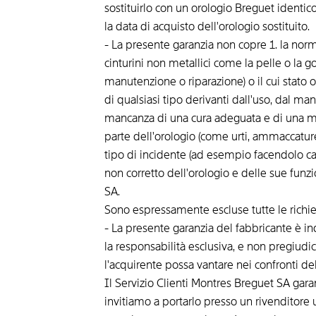
sostituirlo con un orologio Breguet identico
la data di acquisto dell'orologio sostituito.
- La presente garanzia non copre 1. la norm
cinturini non metallici come la pelle o l
manutenzione o riparazione) o il cui stato or
di qualsiasi tipo derivanti dall'uso, dal m
mancanza di una cura adeguata e di una ma
parte dell'orologio (come urti, ammaccature
tipo di incidente (ad esempio facendolo c
non corretto dell'orologio e delle sue fun
SA.
Sono espressamente escluse tutte le richies
- La presente garanzia del fabbricante è i
la responsabilità esclusiva, e non pregiudic
l'acquirente possa vantare nei confronti de
Il Servizio Clienti Montres Breguet SA garan
invitiamo a portarlo presso un rivenditore 