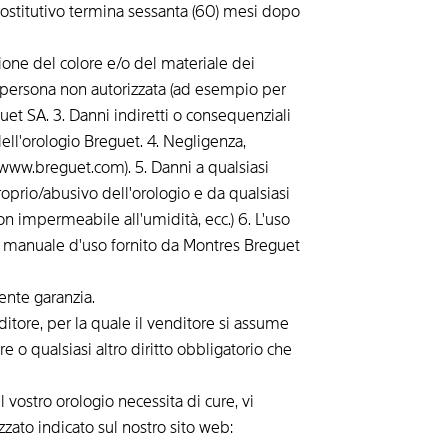
o sostitutivo termina sessanta (60) mesi dopo
zione del colore e/o del materiale dei
 persona non autorizzata (ad esempio per
guet SA. 3. Danni indiretti o consequenziali
ell'orologio Breguet. 4. Negligenza,
ww.breguet.com). 5. Danni a qualsiasi
roprio/abusivo dell'orologio e da qualsiasi
 impermeabile all'umidità, ecc.) 6. L'uso
el manuale d'uso fornito da Montres Breguet
ente garanzia.
itore, per la quale il venditore si assume
e o qualsiasi altro diritto obbligatorio che
 vostro orologio necessita di cure, vi
zato indicato sul nostro sito web: