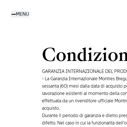
Salta
al
MENU
contenuto
principale
Condizion
GARANZIA INTERNAZIONALE DEL PRO
- La Garanzia Internazionale Montres Bregue
sessanta (60) mesi dalla data di acquisto pe
lavorazione esistenti al momento della cons
effettuata da un rivenditore ufficiale Montr
acquisto.
Durante il periodo di garanzia e dietro pres
difetto. Nel caso in cui la funzionalità de