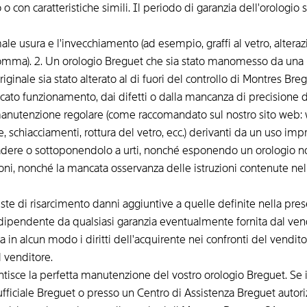
 o con caratteristiche simili. Il periodo di garanzia dell'orologi
ale usura e l'invecchiamento (ad esempio, graffi al vetro, altera
a gomma). 2. Un orologio Breguet che sia stato manomesso da una
iginale sia stato alterato al di fuori del controllo di Montres Bre
ancato funzionamento, dai difetti o dalla mancanza di precisione d
nutenzione regolare (come raccomandato sul nostro sito web: w
, schiacciamenti, rottura del vetro, ecc.) derivanti da un uso imp
adere o sottoponendolo a urti, nonché esponendo un orologio non
zioni, nonché la mancata osservanza delle istruzioni contenute n
te di risarcimento danni aggiuntive a quelle definite nella pres
ndipendente da qualsiasi garanzia eventualmente fornita dal vend
a in alcun modo i diritti dell'acquirente nei confronti del venditor
l venditore.
tisce la perfetta manutenzione del vostro orologio Breguet. Se il
ufficiale Breguet o presso un Centro di Assistenza Breguet autoriz