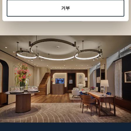
나보세요
거부
부티크 찾기