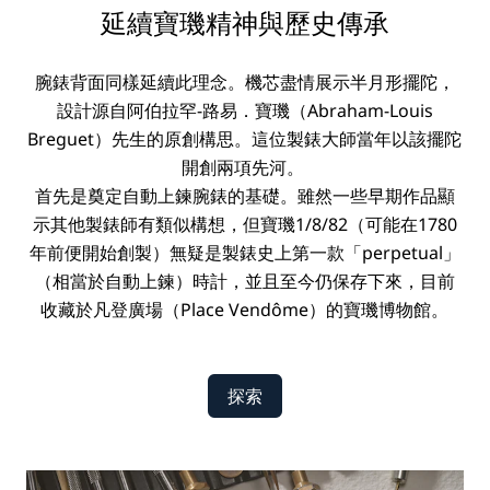
延續寶璣精神與歷史傳承
腕錶背面同樣延續此理念。機芯盡情展示半月形擺陀，
設計源自阿伯拉罕-路易．寶璣（Abraham-Louis
Breguet）先生的原創構思。這位製錶大師當年以該擺陀
開創兩項先河。
首先是奠定自動上鍊腕錶的基礎。雖然一些早期作品顯
示其他製錶師有類似構想，但寶璣1/8/82（可能在1780
年前便開始創製）無疑是製錶史上第一款「perpetual」
（相當於自動上鍊）時計，並且至今仍保存下來，目前
收藏於凡登廣場（Place Vendôme）的寶璣博物館。
探索