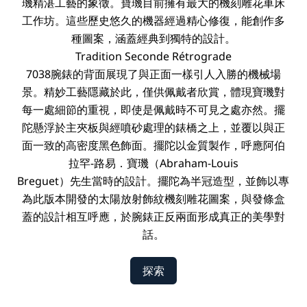
璣精湛工藝的象徵。寶璣目前擁有最大的機刻雕花車床
工作坊。這些歷史悠久的機器經過精心修復，能創作多
種圖案，涵蓋經典到獨特的設計。
Tradition
Seconde
Rétrograde
7038腕錶的背面展現了與正面一樣引人入勝的機械場
景。精妙工藝隱藏於此，僅供佩戴者欣賞，體現寶璣對
每一處細節的重視，即使是佩戴時不可見之處亦然。擺
陀懸浮於主夾板與經噴砂處理的錶橋之上，並覆以與正
面一致的高密度黑色飾面。擺陀以金質製作，呼應阿伯
拉罕-路易．寶璣（Abraham-Louis
Breguet）先生當時的設計。擺陀為半冠造型，並飾以專
為此版本開發的太陽放射飾紋機刻雕花圖案，與發條盒
蓋的設計相互呼應，於腕錶正反兩面形成真正的美學對
話。
探索