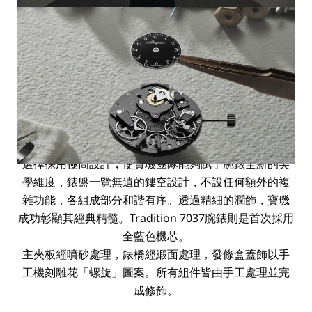
Tradition Seconde Rétrograde
7037腕錶
Tradition 7037腕錶體現一種從容且顯而易見的簡約美：
38毫米白金錶殼，搭載兩枚指針顯示時、分，以及一枚
逆跳小秒針，確保於50小時動力儲備期間順暢運行。
選擇採用極簡設計，使寶璣團隊能夠賦予腕錶全新的美
學維度，錶盤一覽無遺的鏤空設計，不設任何額外的複
雜功能，各組成部分和諧有序。透過精細的潤飾，寶璣
成功彰顯其經典精髓。Tradition 7037腕錶則是首次採用
全藍色機芯。
主夾板經噴砂處理，錶橋經緞面處理，發條盒蓋飾以手
工機刻雕花「螺旋」圖案。所有組件皆由手工處理並完
成修飾。