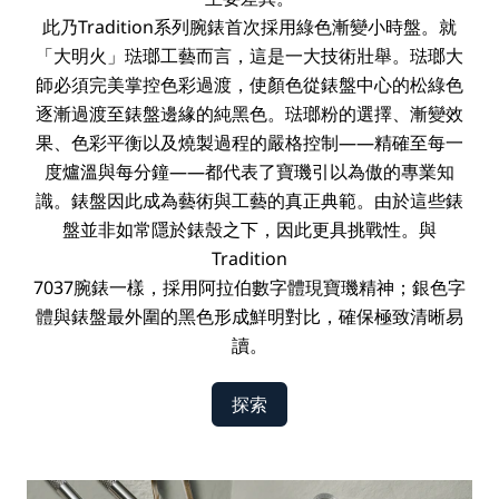
此乃Tradition系列腕錶首次採用綠色漸變小時盤。就
「大明火」琺瑯工藝而言，這是一大技術壯舉。琺瑯大
師必須完美掌控色彩過渡，使顏色從錶盤中心的松綠色
逐漸過渡至錶盤邊緣的純黑色。琺瑯粉的選擇、漸變效
果、色彩平衡以及燒製過程的嚴格控制——精確至每一
度爐溫與每分鐘——都代表了寶璣引以為傲的專業知
識。錶盤因此成為藝術與工藝的真正典範。由於這些錶
盤並非如常隱於錶殼之下，因此更具挑戰性。與
Tradition
7037腕錶一樣，採用阿拉伯數字體現寶璣精神；銀色字
體與錶盤最外圍的黑色形成鮮明對比，確保極致清晰易
讀。
探索