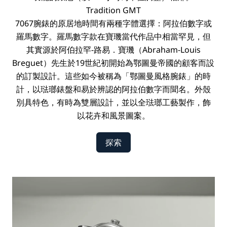
Tradition
GMT
7067腕錶的原居地時間有兩種字體選擇：阿拉伯數字或
羅馬數字。羅馬數字款在寶璣當代作品中相當罕見，但
其實源於阿伯拉罕-路易．寶璣（Abraham-Louis
Breguet）先生於19世紀初開始為鄂圖曼帝國的顧客而設
的訂製設計。這些如今被稱為「鄂圖曼風格腕錶」的時
計，以琺瑯錶盤和易於辨認的阿拉伯數字而聞名。外殼
別具特色，有時為雙層設計，並以全琺瑯工藝製作，飾
以花卉和風景圖案。
探索