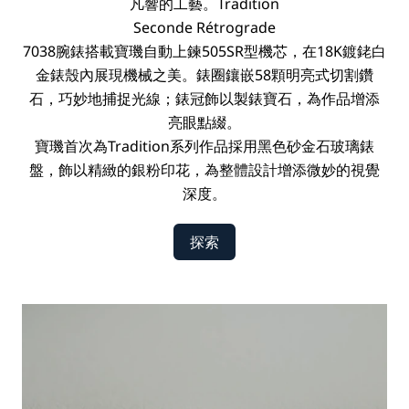
凡響的工藝。Tradition
Seconde
Rétrograde
7038腕錶搭載寶璣自動上鍊505SR型機芯，在18K鍍銠白
金錶殼內展現機械之美。錶圈鑲嵌58顆明亮式切割鑽
石，巧妙地捕捉光線；錶冠飾以製錶寶石，為作品增添
亮眼點綴。
寶璣首次為Tradition系列作品採用黑色砂金石玻璃錶
盤，飾以精緻的銀粉印花，為整體設計增添微妙的視覺
深度。
探索