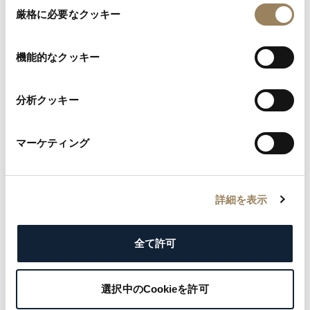
によって掘られ、磨かれ、熱で接合されています。
同
厳格に必要なクッキー
意
文字盤はスノーセッティングで211個のブリリアン
の
トカット・ダイヤモンドで覆われ、12時位置にペ
選
機能的なクッキー
アシェイプ・ダイヤモンドがひとつ配されていま
択
す。またオパールを用いた時刻表示のオフセンター
分析クッキー
ダイヤルではブレゲゴールド製のブレゲ針が回転し
ます。ブラジル原産のオパールは、グリーン、ピン
マーケティング
ク、ブルーなどを経てグリーンからグレーへと移り
変わる虹彩を放ち、ブレゲゴールドによる4つのブ
レゲ数字と8つのインデックスがチャプターリング
詳細を表示
を成します。
全て許可
発見する
選択中のCookieを許可