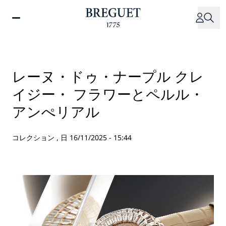
メ
イ
ン
コ
ン
テ
レーヌ・ドゥ・ナープル クレ
ン
イジー・ フラワーとペルル・
ツ
に
アンぺリアル
移
動
コレクション ,
日 16/11/2025 - 15:44