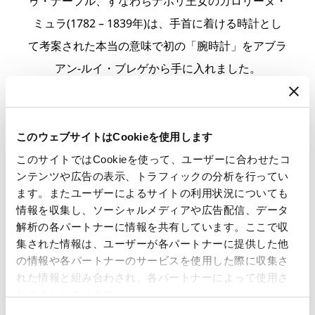
ゥ・ナープル、すなわちナポリ王女のカロリーヌ・
ミュラ(1782 – 1839年)は、手首に着ける時計とし
て考案された本当の意味で初の「腕時計」をアブラ
アン-ルイ・ブレゲから手に入れました。
「レーヌ・ドゥ・ナープル ペルル・アンぺリア
ル」は、ダイヤモンドとフォルムとの微妙な対話を
表現しています。ケースバンドやフランジ、ベゼル
このウェブサイトはCookieを使用します
など至る所を装飾するダイヤモンドには、ハート形
このサイトではCookieを使って、ユーザーに合わせたコ
ンテンツや広告の表示、トラフィックの分析を行ってい
をした爪によって唯一無二の独創的なセッティング
ます。またユーザーによるサイトの利用状況についても
が用いられています。ケースを取り巻く格子の石留
情報を収集し、ソーシャルメディアや広告配信、データ
めでは、バットと呼ぶゴールド製の台の窪みにカッ
解析の各パートナーに情報を共有しています。ここで収
集された情報は、ユーザーが各パートナーに提供した他
トがグラデーションを成す38個のダイヤモンドが
の情報や各パートナーのサービスを使用した際に収集さ
セッティングされています。
れた情報と組み合わされ、各パートナーによって使用さ
ブレゲゴールド製の窪みのひとつひとつは、手作業
れることがあります。