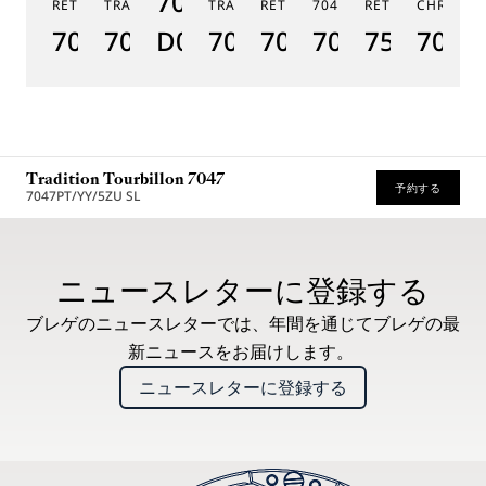
7038BB/N9/7V6
RÉTROGRADE 7097
TRADITION GMT 7067
TRADITION 7037
RÉTROGRADE 7035
7047
RÉTROGRADE 75
CHRONOG
TR
7097BR/GB/3WU
7067PT/NM/5W601
D0
7037PT/N9/5V6
7035BH/H2/9V6
7047PT/1Y/9
7597BB/
7077
7
Tradition Tourbillon 7047
予約する
7047PT/YY/5ZU SL
* 希望小売価格
ニュースレターに登録する
ブレゲのニュースレターでは、年間を通じてブレゲの最
新ニュースをお届けします。
ニュースレターに登録する