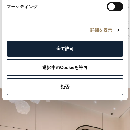
残り時間を示す機構です。香箱に蓄えられたエ
重力の影
マーケティング
ネルギーの状態をひと目で把握できるととも
構です。
に、機械式時計ならではの機構美を文字盤上に
に収める
表現します。
り、今日
詳細を表示
な発明の
全て許可
選択中のCookieを許可
拒否