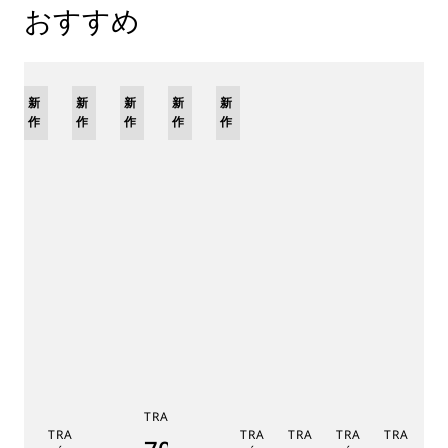
おすすめ
新
新
新
新
限
新
作
作
作
作
定
作
モ
デ
ル
TRADITION 7038
TRADITION SECONDE
TRADITION SECONDE
TRADITION TOURBILLO
TRADITION QUA
TRADITI