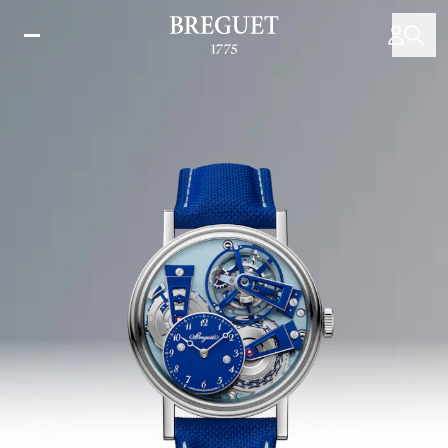
メ
イ
ン
コ
ン
テ
ン
ツ
に
移
動