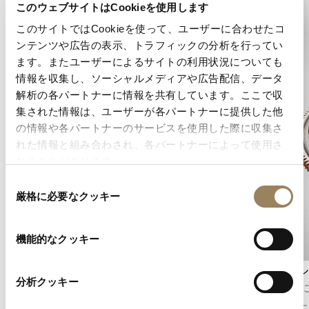
このウェブサイトはCookieを使用します
このサイトではCookieを使って、ユーザーに合わせたコ
ンテンツや広告の表示、トラフィックの分析を行ってい
ます。またユーザーによるサイトの利用状況についても
情報を収集し、ソーシャルメディアや広告配信、データ
解析の各パートナーに情報を共有しています。ここで収
集された情報は、ユーザーが各パートナーに提供した他
の情報や各パートナーのサービスを使用した際に収集さ
れた情報と組み合わされ、各パートナーによって使用さ
れることがあります。
同
厳格に必要なクッキー
意
の
選
機能的なクッキー
択
パワーリザーブ表示
トゥール
分析クッキー
パワーリザーブ表示は、ムーブメントの駆動エ
1801
ネルギーが尽きて巻き上げが必要になるまでの
明された