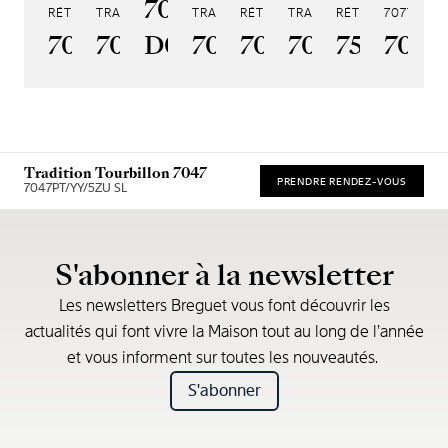
7038BB/N9/7V6
RÉTROGRADE 7097
TRADITION GMT 7067
TRADITION 7037
RÉTROGRADE 7035
TRADITION TOURBILLON
RÉTROGRADE 759
7077
TR
7097BR/GB/3WU
7067PT/NM/5W601
D0
7037PT/N9/5V6
7035BH/H2/9V6
7047PT/1Y/
7597BB
7077
Tradition Tourbillon 7047
PRENDRE RENDEZ-VOUS
7047PT/YY/5ZU SL
* Recommended retail price
S'abonner à la newsletter
Les newsletters Breguet vous font découvrir les
actualités qui font vivre la Maison tout au long de l’année
et vous informent sur toutes les nouveautés.
S'abonner