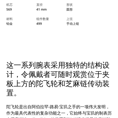
机芯
直径
形状
569
41 mm
圆形
材料
组件数量
上弦
铂金
499
手动上链
这一系列腕表采用独特的结构设
计，令佩戴者可随时观赏位于夹
板上方的陀飞轮和芝麻链传动装
置。
陀飞轮是出自阿伯拉罕-路易·宝玑之手的一项伟大发明，
作为最具代表性的复杂功能之一，它始终与宝玑的制表历