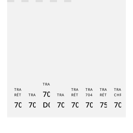
版
TRADITION 7038
TRADITION SECONDE
TRADITION SECONDE
TRADITION TOURBILLO
TRADITION QUA
TRADITI
7038BB/N9/7V6
RÉTROGRADE 7097
TRADITION GMT 7067
TRADITION 7037
RÉTROGRADE 7035
7047
RÉTROGRADE 75
CHRONOG
TR
7097BR/GB/3WU
7067PT/NM/5W601
D0
7037PT/N9/5V6
7035BH/H2/9V6
7047PT/1Y/9
7597BB/
7077
7