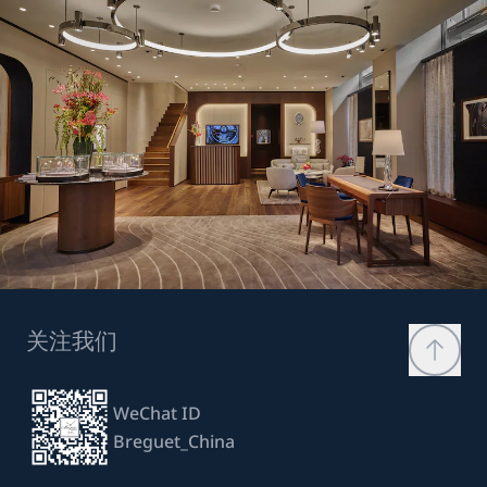
关注我们
WeChat ID
Breguet_China