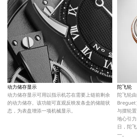
动力储存显示
陀飞轮
动力储存显示可用以指示机芯在需要上链前剩余
陀飞轮由阿
的动力储存。该功能可直观反映发条盒的储能状
Bregu
态，为表盘增添一项机械显示。
与摆轮置
地心引力
日，陀飞
一。