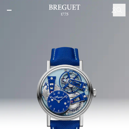
跳
转
到
主
要
内
容