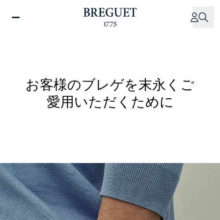
メ
イ
ン
コ
ン
テ
ン
お客様のブレゲを末永くご
ツ
愛用いただくために
に
移
動