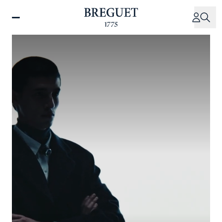
移
至
主
內
容