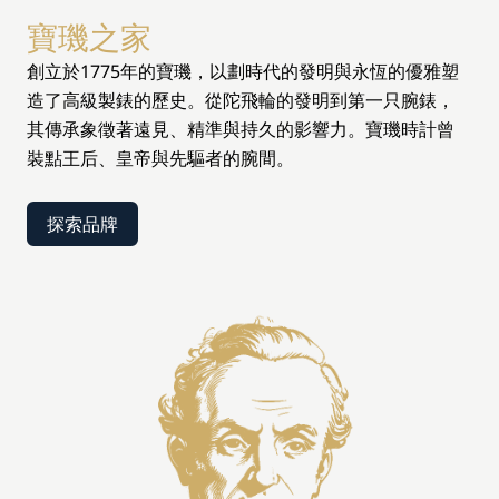
寶璣之家
創立於1775年的寶璣，以劃時代的發明與永恆的優雅塑
造了高級製錶的歷史。從陀飛輪的發明到第一只腕錶，
其傳承象徵著遠見、精準與持久的影響力。寶璣時計曾
裝點王后、皇帝與先驅者的腕間。
探索品牌