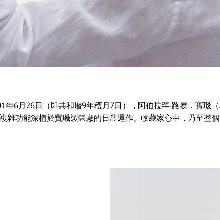
年6月26日（即共和曆9年穫月7日），阿伯拉罕-路易．寶璣（Abrah
越複雜功能深植於寶璣製錶廠的日常運作、收藏家心中，乃至整