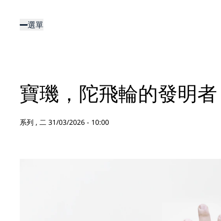
移
至
選單
主
內
容
寶璣，陀飛輪的發明者
系列 ,
二 31/03/2026 - 10:00