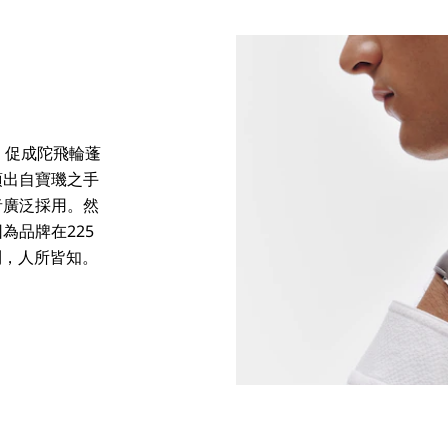
，促成陀飛輪蓬
項出自寶璣之手
者廣泛採用。然
為品牌在225
利，人所皆知。