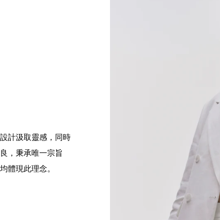
設計汲取靈感，同時
良，秉承唯一宗旨
均體現此理念。