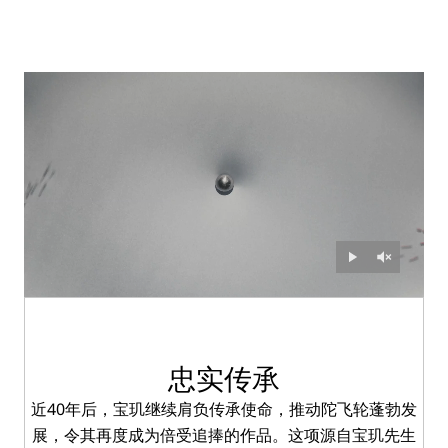
忠实传承
近40年后，宝玑继续肩负传承使命，推动陀飞轮蓬勃发
展，令其再度成为倍受追捧的作品。这项源自宝玑先生