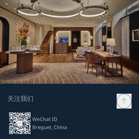
关注我们
WeChat ID
Breguet_China