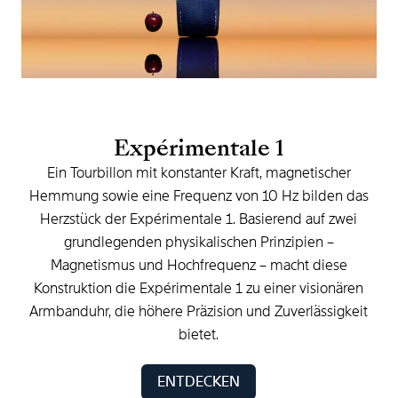
Expérimentale
1
Ein
Tourbillon
mit
konstanter
Kraft,
magnetischer
Hemmung
sowie
eine
Frequenz
von
10
Hz
bilden
das
Herzstück
der
Expérimentale
1.
Basierend
auf
zwei
grundlegenden
physikalischen
Prinzipien
–
Magnetismus
und
Hochfrequenz
–
macht
diese
Konstruktion
die
Expérimentale
1
zu
einer
visionären
Armbanduhr,
die
höhere
Präzision
und
Zuverlässigkeit
bietet.
ENTDECKEN