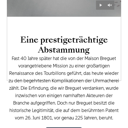
Eine
prestigeträchtige
Abstammung
Fast
40
Jahre
später
hat
die
von
der
Maison
Breguet
vorangetriebene
Mission
zu
einer
großartigen
Renaissance
des
Tourbillons
geführt,
das
heute
wieder
zu
den
begehrtesten
Komplikationen
der
Uhrmacherei
zählt.
Die
Erfindung,
die
wir
Breguet
verdanken,
wurde
inzwischen
von
einigen
namhaften
Akteuren
der
Branche
aufgegriffen.
Doch
nur
Breguet
besitzt
die
historische
Legitimität,
die
auf
dem
berühmten
Patent
vom
26.
Juni
1801,
vor
genau
225
Jahren,
beruht.