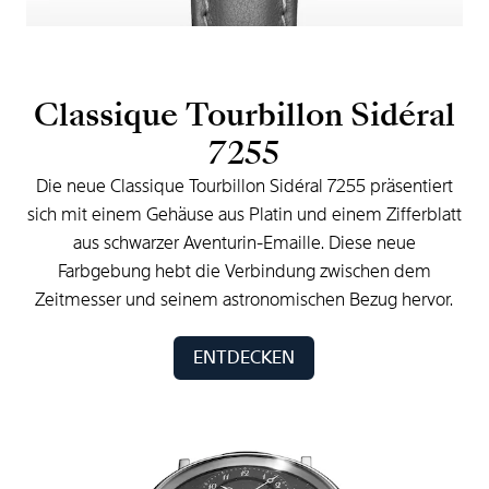
Classique
Tourbillon
Sidéral
7255
Die
neue
Classique
Tourbillon
Sidéral
7255
präsentiert
sich
mit
einem
Gehäuse
aus
Platin
und
einem
Zifferblatt
aus
schwarzer
Aventurin-Emaille.
Diese
neue
Farbgebung
hebt
die
Verbindung
zwischen
dem
Zeitmesser
und
seinem
astronomischen
Bezug
hervor.
ENTDECKEN