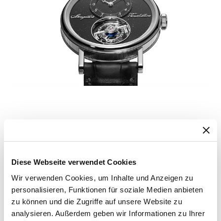
Tradition Tourbillon 7047
Heute erweitert Breguet das Design der Tradition
Tourbillon 7047 um eine Platinversion mit Zifferblatt
Diese Webseite verwendet Cookies
und Brücken – die des Tourbillons und die breite Brücke
von Kette und Schnecke, die zu beiden Seiten des
Wir verwenden Cookies, um Inhalte und Anzeigen zu
Zifferblatts zu sehen ist – in „Bleu de France“. Auch die
personalisieren, Funktionen für soziale Medien anbieten
zu können und die Zugriffe auf unsere Website zu
Kette ist in diesem Farbton gehalten.
analysieren. Außerdem geben wir Informationen zu Ihrer