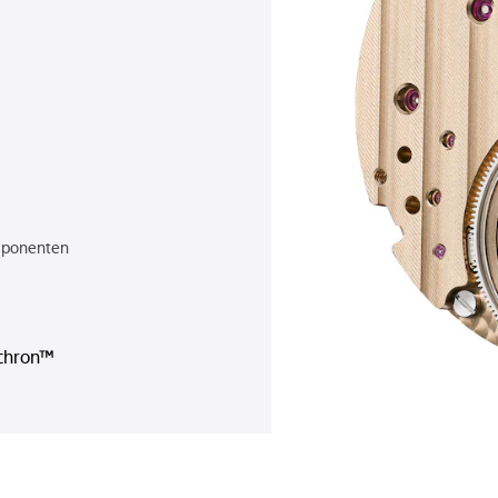
mponenten
chron™