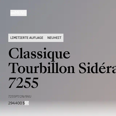
Direkt
zum
MENÜ
Inhalt
LIMITIERTE AUFLAGE
NEUHEIT
Classique
Tourbillon Sidér
7255
7255PT/2N/9VU
294.400 $