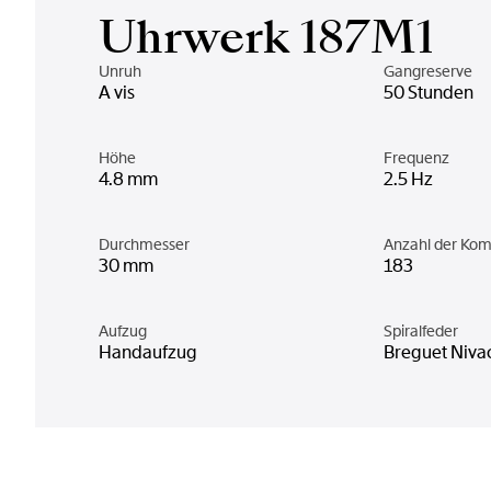
Uhrwerk 187M1
Unruh
Gangreserve
A vis
50 Stunden
Höhe
Frequenz
4.8 mm
2.5 Hz
Durchmesser
Anzahl der Ko
30 mm
183
Aufzug
Spiralfeder
Handaufzug
Breguet Niva